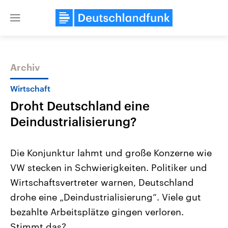
Close
menu
Archiv
Themen
Wirtschaft
Droht Deutschland eine
Deindustrialisierung?
Die Konjunktur lahmt und große Konzerne wie
VW stecken in Schwierigkeiten. Politiker und
Landtagswahl Sachsen-Anhalt
USA
Wirtschaftsvertreter warnen, Deutschland
2026
Aktuelle Beiträge, Analys
Alle Informationen
Hintergründe
drohe eine „Deindustrialisierung“. Viele gut
Sachsen-Anhalt wählt am 6.
Wirtschaftlich und militäri
September 2026 einen neuen
gehören die Vereinigten S
bezahlte Arbeitsplätze gingen verloren.
Landtag. Seit 2021 wird das
den mächtigsten Ländern 
Stimmt das?
Bundesland von einer Koalition aus
mit großem Einfluss auf d