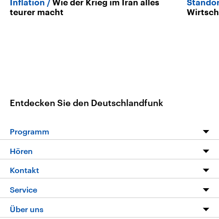
Inflation
Wie der Krieg im Iran alles
Standor
teurer macht
Wirtsch
Entdecken Sie den Deutschlandfunk
Programm
Programm
Hören
Alle Sendungen
Livestream
Kontakt
Die Nachrichten
Audios
Hörerservice
Service
Nachrichtenleicht
Podcasts
Social Media
FAQ
Über uns
Neue Beiträge auf dlf.de
Deutschlandfunk App