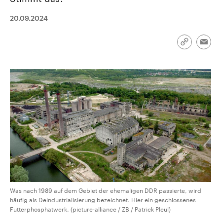
CDU, SPD und FDP regiert.-
aktuelle Weltgeschehen.
Umfragen, Prognosen,
20.09.2024
Wahlprogramme, aktuelle Berichte
Sendungen
Programm
Podcasts
und Hintergründe zu den Parteien
und Kandidaten der anstehenden
Wahl.
Link
Emai
kopieren/te
Audio-Archiv
Was nach 1989 auf dem Gebiet der ehemaligen DDR passierte, wird
häufig als Deindustrialisierung bezeichnet. Hier ein geschlossenes
Futterphosphatwerk. (picture-alliance / ZB / Patrick Pleul)