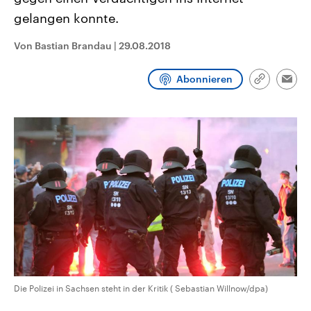
aktuelle Weltgeschehen.
Diese wird wie die Hisboll
gelangen konnte.
Libanon vom Iran unterstüt
Sendungen
Programm
Podcasts
Von Bastian Brandau
|
29.08.2018
Audio-Archiv
Abonnieren
Link
Emai
kopieren/te
Die Polizei in Sachsen steht in der Kritik ( Sebastian Willnow/dpa)