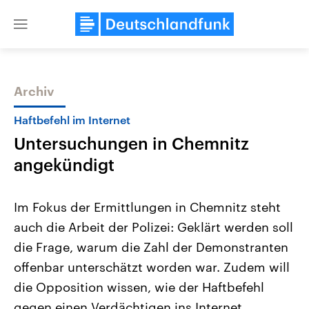
Close
menu
Archiv
Themen
Haftbefehl im Internet
Untersuchungen in Chemnitz
angekündigt
Im Fokus der Ermittlungen in Chemnitz steht
auch die Arbeit der Polizei: Geklärt werden soll
USA
Nahostkonflikt
die Frage, warum die Zahl der Demonstranten
Aktuelle Beiträge, Analysen und
Aktuelle Lage und Hinter
Der Überfall der palästine
Hintergründe
offenbar unterschätzt worden war. Zudem will
Wirtschaftlich und militärisch
Terrororganisation Hamas
gehören die Vereinigten Staaten zu
Oktober 2023 auf Israel ha
die Opposition wissen, wie der Haftbefehl
den mächtigsten Ländern der Erde,
Region wieder die Gewalt 
gegen einen Verdächtigen ins Internet
mit großem Einfluss auf das
Israel möchte die Hamas z