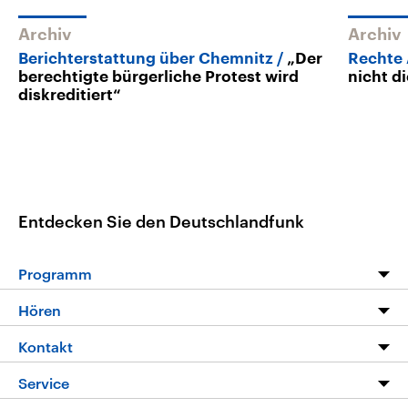
Archiv
Archiv
Berichterstattung über Chemnitz
„Der
Rechte
berechtigte bürgerliche Protest wird
nicht d
diskreditiert“
Entdecken Sie den Deutschlandfunk
Programm
Programm
Hören
Alle Sendungen
Livestream
Kontakt
Die Nachrichten
Audios
Hörerservice
Service
Nachrichtenleicht
Podcasts
Social Media