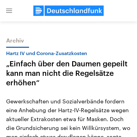
Close
menu
Archiv
Themen
Hartz IV und Corona-Zusatzkosten
„Einfach über den Daumen gepeilt
kann man nicht die Regelsätze
erhöhen“
Gewerkschaften und Sozialverbände fordern
Landtagswahl Sachsen-Anhalt
USA
eine Anhebung der Hartz-IV-Regelsätze wegen
2026
Aktuelle Beiträge, Analys
Alle Informationen
Hintergründe
aktueller Extrakosten etwa für Masken. Doch
Sachsen-Anhalt wählt am 6.
Wirtschaftlich und militäri
September 2026 einen neuen
gehören die Vereinigten S
die Grundsicherung sei kein Willkürsystem, wo
Landtag. Seit 2021 wird das
den mächtigsten Ländern 
Bundesland von einer Koalition aus
man einfach etwas drauflegen könne, sagte
mit großem Einfluss auf d