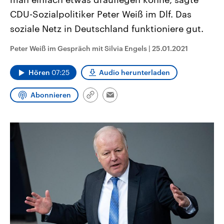
CDU, SPD und FDP regiert.-
aktuelle Weltgeschehen.
CDU-Sozialpolitiker Peter Weiß im Dlf. Das
Umfragen, Prognosen,
Wahlprogramme, aktuelle Berichte
soziale Netz in Deutschland funktioniere gut.
Sendungen
Programm
Podcasts
und Hintergründe zu den Parteien
und Kandidaten der anstehenden
Wahl.
Peter Weiß im Gespräch mit Silvia Engels
|
25.01.2021
Audio-Archiv
Hören
07:25
Audio herunterladen
Abonnieren
Link
Email
kopieren/teilen