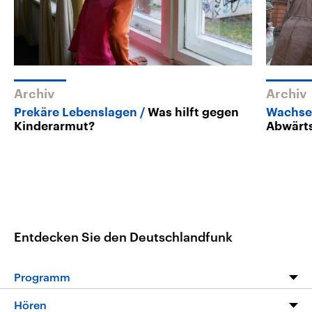
Archiv
Archiv
Prekäre Lebenslagen
Was hilft gegen
Wachse
Kinderarmut?
Abwärts
Entdecken Sie den Deutschlandfunk
Programm
Programm
Hören