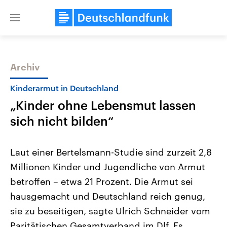
Close
menu
Archiv
Themen
Kinderarmut in Deutschland
„Kinder ohne Lebensmut lassen
sich nicht bilden“
Laut einer Bertelsmann-Studie sind zurzeit 2,8
Millionen Kinder und Jugendliche von Armut
Landtagswahl Sachsen-Anhalt
USA
betroffen – etwa 21 Prozent. Die Armut sei
2026
Aktuelle Beiträge, Analys
Alle Informationen
Hintergründe
hausgemacht und Deutschland reich genug,
Sachsen-Anhalt wählt am 6.
Wirtschaftlich und militäri
September 2026 einen neuen
gehören die Vereinigten S
sie zu beseitigen, sagte Ulrich Schneider vom
Landtag. Seit 2021 wird das
den mächtigsten Ländern 
Paritätischen Gesamtverband im Dlf. Es
Bundesland von einer Koalition aus
mit großem Einfluss auf d