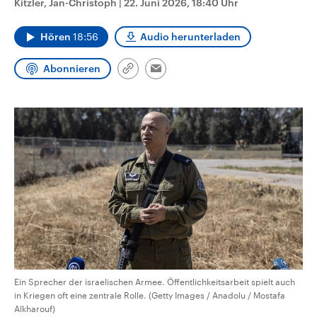
Kitzler, Jan-Christoph
|
22. Juni 2026, 18:40 Uhr
CDU, SPD und FDP regiert.-
aktuelle Weltgeschehen.
Umfragen, Prognosen,
Wahlprogramme, aktuelle Berichte
Hören
18:56
Audio herunterladen
Sendungen
Programm
Podcasts
und Hintergründe zu den Parteien
und Kandidaten der anstehenden
Wahl.
Abonnieren
Link
Email
Audio-Archiv
kopieren/teilen
Ein Sprecher der israelischen Armee. Öffentlichkeitsarbeit spielt auch
in Kriegen oft eine zentrale Rolle. (Getty Images / Anadolu / Mostafa
Alkharouf)