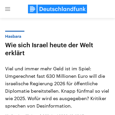
Close
menu
Hasbara
Themen
Wie sich Israel heute der Welt
erklärt
Viel und immer mehr Geld ist im Spiel:
Umgerechnet fast 630 Millionen Euro will die
israelische Regierung 2026 für öffentliche
Landtagswahl Sachsen-Anhalt
USA
Diplomatie bereitstellen. Knapp fünfmal so viel
2026
Aktuelle Beiträge, Analys
wie 2025. Wofür wird es ausgegeben? Kritiker
Alle Informationen
Hintergründe
Sachsen-Anhalt wählt am 6.
Wirtschaftlich und militäri
sprechen von Desinformation.
September 2026 einen neuen
gehören die Vereinigten S
Landtag. Seit 2021 wird das
den mächtigsten Ländern 
Bundesland von einer Koalition aus
mit großem Einfluss auf d