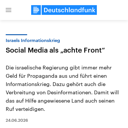
Close
menu
Israels Informationskrieg
Themen
Social Media als „achte Front“
Die israelische Regierung gibt immer mehr
Geld für Propaganda aus und führt einen
Informationskrieg. Dazu gehört auch die
Verbreitung von Desinformationen. Damit will
das auf Hilfe angewiesene Land auch seinen
USA
Nahostkonflikt
Aktuelle Beiträge, Analysen und
Aktuelle Lage und Hinter
Ruf verteidigen.
Der Überfall der palästine
Hintergründe
Wirtschaftlich und militärisch
Terrororganisation Hamas
gehören die Vereinigten Staaten zu
Oktober 2023 auf Israel ha
24.06.2026
den mächtigsten Ländern der Erde,
Region wieder die Gewalt 
mit großem Einfluss auf das
Israel möchte die Hamas z