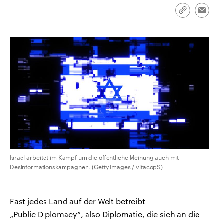
aktuelle Weltgeschehen.
Diese wird wie die Hisboll
Libanon vom Iran unterstüt
Link
Emai
kopieren/te
Sendungen
Programm
Podcasts
Audio-Archiv
Israel arbeitet im Kampf um die öffentliche Meinung auch mit
Desinformationskampagnen. (Getty Images / vitacopS)
Fast jedes Land auf der Welt betreibt
„Public Diplomacy“, also Diplomatie, die sich an die