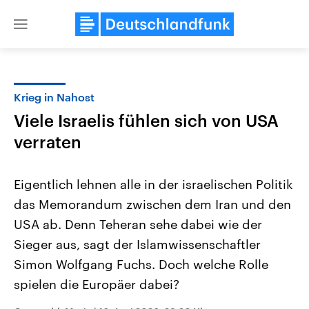
Close
menu
Krieg in Nahost
Themen
Viele Israelis fühlen sich von USA
verraten
Eigentlich lehnen alle in der israelischen Politik
das Memorandum zwischen dem Iran und den
USA ab. Denn Teheran sehe dabei wie der
Landtagswahl Sachsen-Anhalt
USA
Sieger aus, sagt der Islamwissenschaftler
2026
Aktuelle Beiträge, Analys
Simon Wolfgang Fuchs. Doch welche Rolle
Alle Informationen
Hintergründe
Sachsen-Anhalt wählt am 6.
Wirtschaftlich und militäri
spielen die Europäer dabei?
September 2026 einen neuen
gehören die Vereinigten S
Landtag. Seit 2021 wird das
den mächtigsten Ländern 
Bundesland von einer Koalition aus
mit großem Einfluss auf d