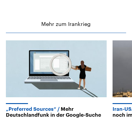
Mehr zum Irankrieg
„Preferred Sources“
Mehr
Iran-U
Deutschlandfunk in der Google-Suche
noch im