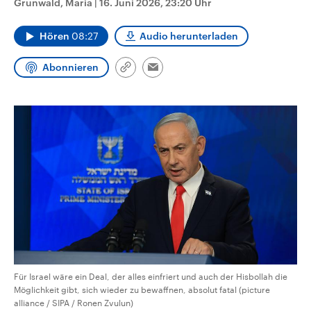
Grunwald, Maria
|
16. Juni 2026, 23:20 Uhr
CDU, SPD und FDP regiert.-
aktuelle Weltgeschehen.
Umfragen, Prognosen,
Wahlprogramme, aktuelle Berichte
Hören
08:27
Audio herunterladen
Sendungen
Programm
Podcasts
und Hintergründe zu den Parteien
und Kandidaten der anstehenden
Wahl.
Abonnieren
Link
Email
Audio-Archiv
kopieren/teilen
Für Israel wäre ein Deal, der alles einfriert und auch der Hisbollah die
Möglichkeit gibt, sich wieder zu bewaffnen, absolut fatal (picture
alliance / SIPA / Ronen Zvulun)