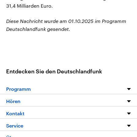
31,4 Milliarden Euro.
Diese Nachricht wurde am 01.10.2025 im Programm
Deutschlandfunk gesendet.
Entdecken Sie den Deutschlandfunk
Programm
Programm
Hören
Alle Sendungen
Livestream
Kontakt
Die Nachrichten
Audios
Hörerservice
Service
Nachrichtenleicht
Podcasts
Social Media
FAQ