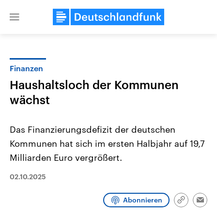
Close
menu
Finanzen
Themen
Haushaltsloch der Kommunen
wächst
Das Finanzierungsdefizit der deutschen
Kommunen hat sich im ersten Halbjahr auf 19,7
Milliarden Euro vergrößert.
Landtagswahl Sachsen-Anhalt
USA
02.10.2025
2026
Aktuelle Beiträge, Analys
Alle Informationen
Hintergründe
Sachsen-Anhalt wählt am 6.
Wirtschaftlich und militäri
September 2026 einen neuen
gehören die Vereinigten S
Abonnieren
Link
Emai
Landtag. Seit 2021 wird das
den mächtigsten Ländern 
kopieren/te
Bundesland von einer Koalition aus
mit großem Einfluss auf d