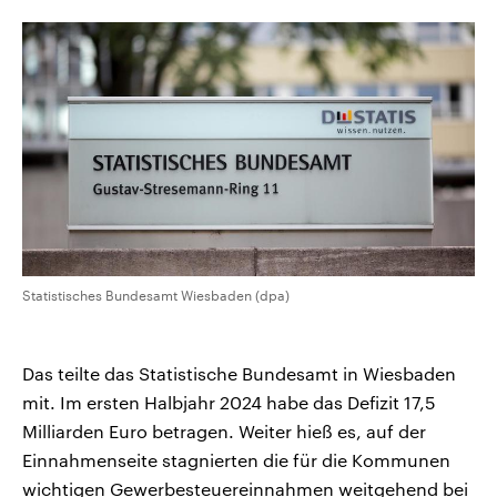
CDU, SPD und FDP regiert.-
aktuelle Weltgeschehen.
Umfragen, Prognosen,
Wahlprogramme, aktuelle Berichte
Sendungen
Programm
Podcasts
und Hintergründe zu den Parteien
und Kandidaten der anstehenden
Wahl.
Audio-Archiv
Statistisches Bundesamt Wiesbaden (dpa)
Das teilte das Statistische Bundesamt in Wiesbaden
mit. Im ersten Halbjahr 2024 habe das Defizit 17,5
Milliarden Euro betragen. Weiter hieß es, auf der
Einnahmenseite stagnierten die für die Kommunen
wichtigen Gewerbesteuereinnahmen weitgehend bei