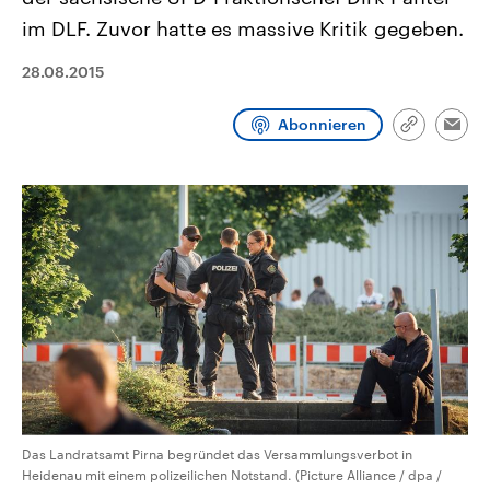
aktuelle Weltgeschehen.
Diese wird wie die Hisboll
im DLF. Zuvor hatte es massive Kritik gegeben.
Libanon vom Iran unterstüt
Sendungen
Programm
Podcasts
28.08.2015
Audio-Archiv
Abonnieren
Link
Emai
kopieren/te
Das Landratsamt Pirna begründet das Versammlungsverbot in
Heidenau mit einem polizeilichen Notstand. (Picture Alliance / dpa /