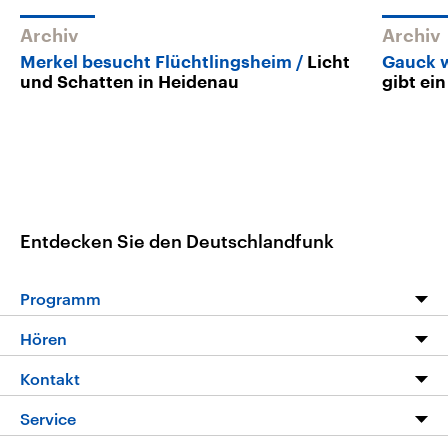
Archiv
Archiv
Merkel besucht Flüchtlingsheim
Licht
Gauck w
und Schatten in Heidenau
gibt ei
Entdecken Sie den Deutschlandfunk
Programm
Programm
Hören
Alle Sendungen
Livestream
Kontakt
Die Nachrichten
Audios
Hörerservice
Service
Nachrichtenleicht
Podcasts
Social Media