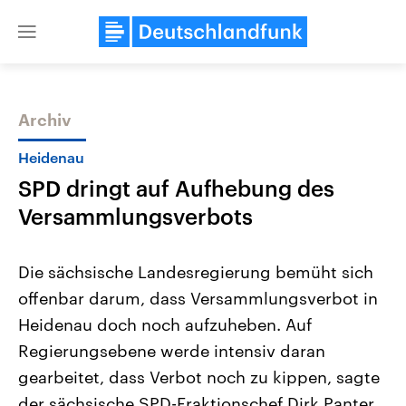
Close
menu
Archiv
Themen
Heidenau
SPD dringt auf Aufhebung des
Versammlungsverbots
Die sächsische Landesregierung bemüht sich
offenbar darum, dass Versammlungsverbot in
USA
Nahostkonflikt
Heidenau doch noch aufzuheben. Auf
Aktuelle Beiträge, Analysen und
Aktuelle Lage und Hinter
Der Überfall der palästine
Hintergründe
Regierungsebene werde intensiv daran
Wirtschaftlich und militärisch
Terrororganisation Hamas
gehören die Vereinigten Staaten zu
Oktober 2023 auf Israel ha
gearbeitet, dass Verbot noch zu kippen, sagte
den mächtigsten Ländern der Erde,
Region wieder die Gewalt 
der sächsische SPD-Fraktionschef Dirk Panter
mit großem Einfluss auf das
Israel möchte die Hamas z