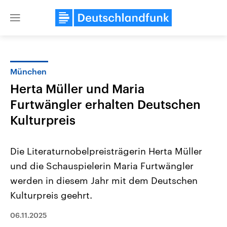
Close
menu
München
Themen
Herta Müller und Maria
Furtwängler erhalten Deutschen
Kulturpreis
Die Literaturnobelpreisträgerin Herta Müller
und die Schauspielerin Maria Furtwängler
USA
Nahostkonflikt
werden in diesem Jahr mit dem Deutschen
Aktuelle Beiträge, Analysen und
Aktuelle Lage und Hinter
Der Überfall der palästine
Hintergründe
Kulturpreis geehrt.
Wirtschaftlich und militärisch
Terrororganisation Hamas
gehören die Vereinigten Staaten zu
Oktober 2023 auf Israel ha
06.11.2025
den mächtigsten Ländern der Erde,
Region wieder die Gewalt 
mit großem Einfluss auf das
Israel möchte die Hamas z