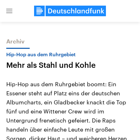
Close
menu
Archiv
Themen
Hip-Hop aus dem Ruhrgebiet
Mehr als Stahl und Kohle
Hip-Hop aus dem Ruhrgebiet boomt: Ein
Essener steht auf Platz eins der deutschen
Albumcharts, ein Gladbecker knackt die Top
Landtagswahl Sachsen-Anhalt
USA
fünf und eine Wittener Crew wird im
2026
Aktuelle Beiträge, Analys
Alle Informationen
Untergrund frenetisch gefeiert. Die Raps
Hintergründe
Sachsen-Anhalt wählt am 6.
Wirtschaftlich und militäri
handeln über einfache Leute mit großen
September 2026 einen neuen
gehören die Vereinigten S
Landtag. Seit 2021 wird das
den mächtigsten Ländern 
Sorgen, dicker Haut – und weicheren Herzen
Bundesland von einer Koalition aus
mit großem Einfluss auf d