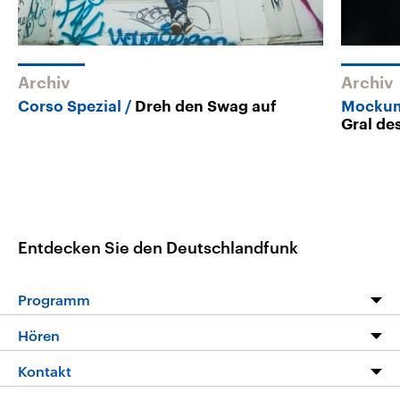
Archiv
Archiv
Corso Spezial
Dreh den Swag auf
Mockum
Gral de
Entdecken Sie den Deutschlandfunk
Programm
Programm
Hören
Alle Sendungen
Livestream
Kontakt
Die Nachrichten
Audios