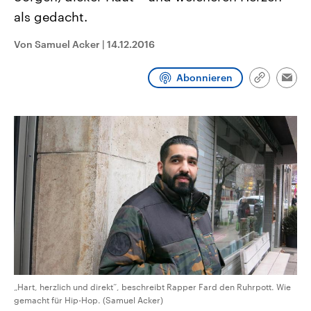
CDU, SPD und FDP regiert.-
aktuelle Weltgeschehen.
als gedacht.
Umfragen, Prognosen,
Wahlprogramme, aktuelle Berichte
Sendungen
Programm
Podcasts
und Hintergründe zu den Parteien
Von Samuel Acker
|
14.12.2016
und Kandidaten der anstehenden
Wahl.
Audio-Archiv
Abonnieren
Link
Emai
kopieren/te
„Hart, herzlich und direkt“, beschreibt Rapper Fard den Ruhrpott. Wie
gemacht für Hip-Hop. (Samuel Acker)