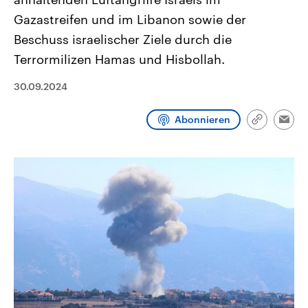
CDU, SPD und FDP regiert.-
aktuelle Weltgeschehen.
Gazastreifen und im Libanon sowie der
Umfragen, Prognosen,
Wahlprogramme, aktuelle Berichte
Beschuss israelischer Ziele durch die
Sendungen
Programm
Podcasts
und Hintergründe zu den Parteien
und Kandidaten der anstehenden
Terrormilizen Hamas und Hisbollah.
Wahl.
Audio-Archiv
30.09.2024
Abonnieren
Link
Emai
kopieren/te