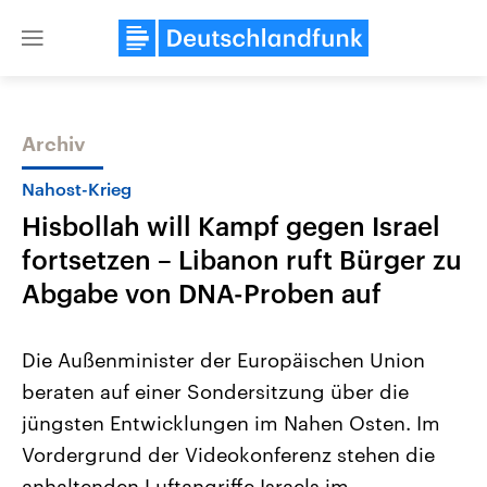
Close
menu
Archiv
Themen
Nahost-Krieg
Hisbollah will Kampf gegen Israel
fortsetzen – Libanon ruft Bürger zu
Abgabe von DNA-Proben auf
Die Außenminister der Europäischen Union
Landtagswahl Sachsen-Anhalt
USA
beraten auf einer Sondersitzung über die
2026
Aktuelle Beiträge, Analys
Alle Informationen
Hintergründe
jüngsten Entwicklungen im Nahen Osten. Im
Sachsen-Anhalt wählt am 6.
Wirtschaftlich und militäri
September 2026 einen neuen
gehören die Vereinigten S
Vordergrund der Videokonferenz stehen die
Landtag. Seit 2021 wird das
den mächtigsten Ländern 
Bundesland von einer Koalition aus
anhaltenden Luftangriffe Israels im
mit großem Einfluss auf d