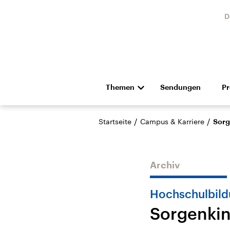
D
Themen
Sendungen
P
Die Nachrichten
Politik
/
/
Startseite
Campus & Karriere
Sorg
Hörspiel und Feature
Musik
Archiv
Hochschulbild
Sorgenkin
USA
Nahos
Aktuelle Beiträge,
Aktue