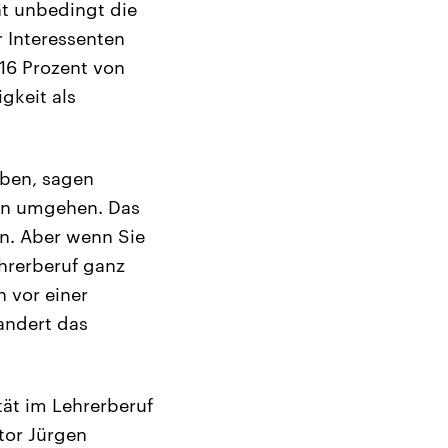
ht unbedingt die
r Interessenten
 16 Prozent von
gkeit als
aben, sagen
hen umgehen. Das
en. Aber wenn Sie
ehrerberuf ganz
n vor einer
andert das
ät im Lehrerberuf
tor Jürgen