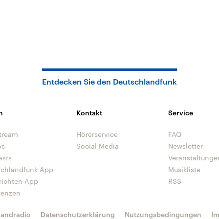
Entdecken Sie den Deutschlandfunk
n
Kontakt
Service
tream
Hörerservice
FAQ
os
Social Media
Newsletter
asts
Veranstaltunge
schlandfunk App
Musikliste
richten App
RSS
uenzen
landradio
Datenschutzerklärung
Nutzungsbedingungen
I