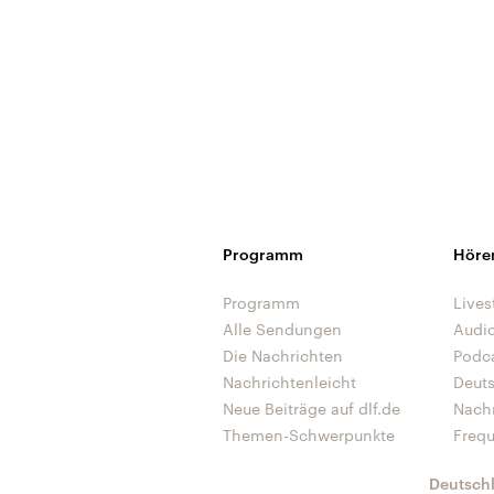
Programm
Höre
Programm
Lives
Alle Sendungen
Audi
Die Nachrichten
Podc
Nachrichtenleicht
Deut
Neue Beiträge auf dlf.de
Nach
Themen-Schwerpunkte
Freq
Deutsch