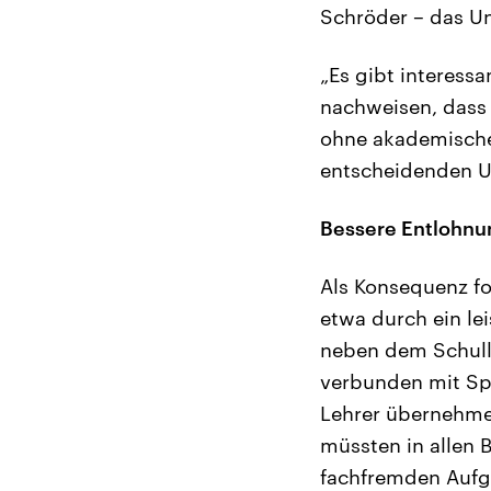
Schröder – das U
„Es gibt interessa
nachweisen, dass 
ohne akademischem
entscheidenden U
Bessere Entlohnun
Als Konsequenz fo
etwa durch ein l
neben dem Schulle
verbunden mit Spe
Lehrer übernehme
müssten in allen
fachfremden Aufga