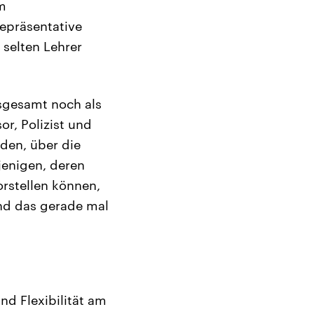
m
epräsentative
 selten Lehrer
nsgesamt noch als
or, Polizist und
rden, über die
jenigen, deren
orstellen können,
ind das gerade mal
nd Flexibilität am