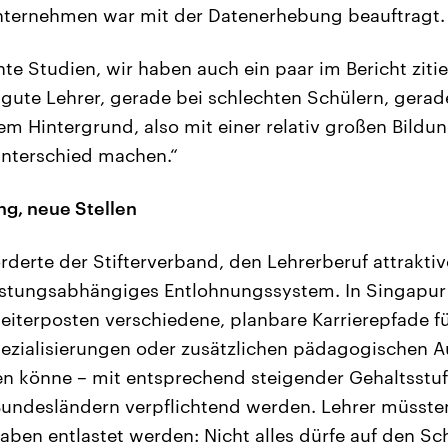
nternehmen war mit der Datenerhebung beauftragt.
nte Studien, wir haben auch ein paar im Bericht zitier
gute Lehrer, gerade bei schlechten Schülern, gerad
 Hintergrund, also mit einer relativ großen Bildun
nterschied machen.“
g, neue Stellen
rderte der Stifterverband, den Lehrerberuf attrakti
eistungsabhängiges Entlohnungssystem. In Singapur
iterposten verschiedene, planbare Karrierepfade fü
zialisierungen oder zusätzlichen pädagogischen Au
n könne – mit entsprechend steigender Gehaltsstuf
 Bundesländern verpflichtend werden. Lehrer müsst
ben entlastet werden: Nicht alles dürfe auf den Sch