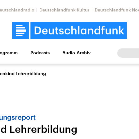
eutschlandradio
Deutschlandfunk Kultur
Deutschlandfunk No
rogramm
Podcasts
Audio-Archiv
Wirtschaft
Wissen
Kultur
Europa
Gesellschaf
enkind Lehrerbildung
ungsreport
d Lehrerbildung
tkonflikt
Iran
Faktenchecks
In unseren Faktenc
lle Lage und
Aktuelle Lage und