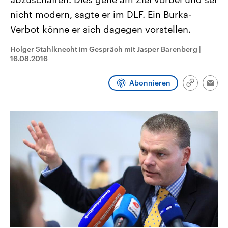
CDU, SPD und FDP regiert.-
aktuelle Weltgeschehen.
nicht modern, sagte er im DLF. Ein Burka-
Umfragen, Prognosen,
Wahlprogramme, aktuelle Berichte
Verbot könne er sich dagegen vorstellen.
Sendungen
Programm
Podcasts
und Hintergründe zu den Parteien
und Kandidaten der anstehenden
Wahl.
Holger Stahlknecht im Gespräch mit Jasper Barenberg
|
Audio-Archiv
16.08.2016
Abonnieren
Link
Emai
kopieren/te