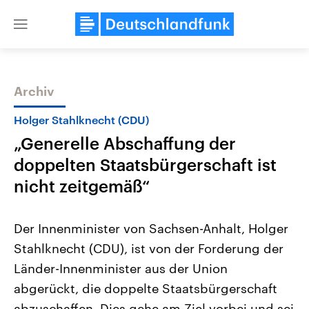
Close
menu
Archiv
Themen
Holger Stahlknecht (CDU)
„Generelle Abschaffung der
doppelten Staatsbürgerschaft ist
nicht zeitgemäß“
Der Innenminister von Sachsen-Anhalt, Holger
Landtagswahl Sachsen-Anhalt
USA
Stahlknecht (CDU), ist von der Forderung der
2026
Aktuelle Beiträge, Analys
Alle Informationen
Hintergründe
Länder-Innenminister aus der Union
Sachsen-Anhalt wählt am 6.
Wirtschaftlich und militäri
September 2026 einen neuen
gehören die Vereinigten S
abgerückt, die doppelte Staatsbürgerschaft
Landtag. Seit 2021 wird das
den mächtigsten Ländern 
Bundesland von einer Koalition aus
abzuschaffen. Dies gehe am Ziel vorbei und sei
mit großem Einfluss auf d