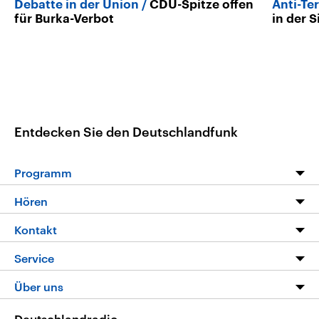
Debatte in der Union
CDU-Spitze offen
Anti-Te
für Burka-Verbot
in der S
Entdecken Sie den Deutschlandfunk
Programm
Programm
Hören
Alle Sendungen
Livestream
Kontakt
Die Nachrichten
Audios
Hörerservice
Service
Nachrichtenleicht
Podcasts
Social Media
FAQ
Über uns
Neue Beiträge auf dlf.de
Deutschlandfunk App
Newsletter
Deutschlandradio
Themen-Schwerpunkte
Nachrichten App