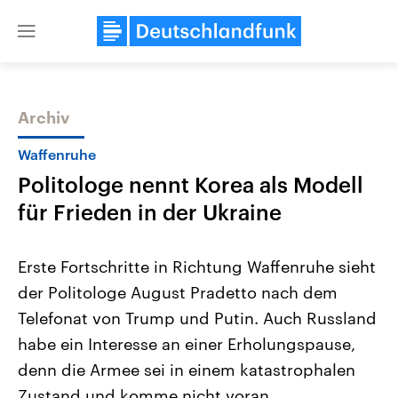
Close
menu
Archiv
Themen
Waffenruhe
Politologe nennt Korea als Modell
für Frieden in der Ukraine
Erste Fortschritte in Richtung Waffenruhe sieht
der Politologe August Pradetto nach dem
Landtagswahl Sachsen-Anhalt
USA
Telefonat von Trump und Putin. Auch Russland
2026
Aktuelle Beiträge, Analys
Alle Informationen
Hintergründe
habe ein Interesse an einer Erholungspause,
Sachsen-Anhalt wählt am 6.
Wirtschaftlich und militäri
September 2026 einen neuen
gehören die Vereinigten S
denn die Armee sei in einem katastrophalen
Landtag. Seit 2021 wird das
den mächtigsten Ländern 
Zustand und komme nicht voran.
Bundesland von einer Koalition aus
mit großem Einfluss auf d