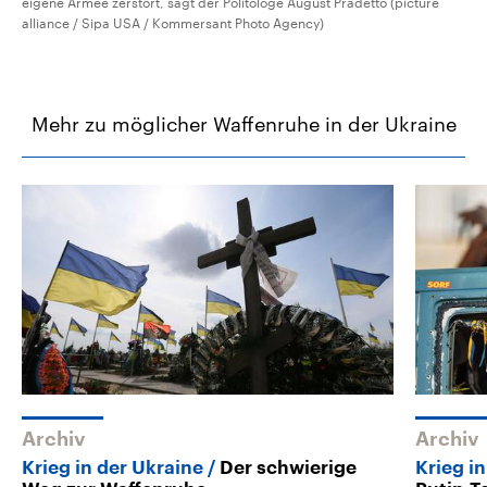
eigene Armee zerstört, sagt der Politologe August Pradetto (picture
alliance / Sipa USA / Kommersant Photo Agency)
Mehr zu möglicher Waffenruhe in der Ukraine
Archiv
Archiv
Krieg in der Ukraine
Der schwierige
Krieg i