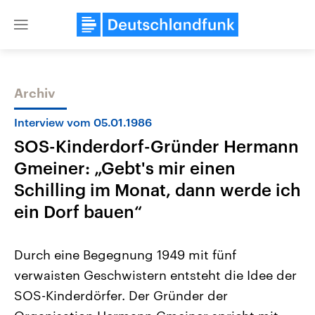
Close
menu
Archiv
Themen
Interview vom 05.01.1986
SOS-Kinderdorf-Gründer Hermann
Gmeiner: „Gebt's mir einen
Schilling im Monat, dann werde ich
ein Dorf bauen“
Landtagswahl Sachsen-Anhalt
USA
Durch eine Begegnung 1949 mit fünf
2026
Aktuelle Beiträge, Analys
Alle Informationen
Hintergründe
verwaisten Geschwistern entsteht die Idee der
Sachsen-Anhalt wählt am 6.
Wirtschaftlich und militäri
September 2026 einen neuen
gehören die Vereinigten S
SOS-Kinderdörfer. Der Gründer der
Landtag. Seit 2021 wird das
den mächtigsten Ländern 
Bundesland von einer Koalition aus
mit großem Einfluss auf d