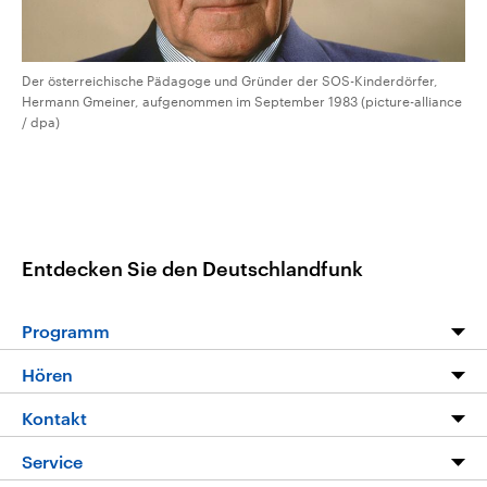
Der österreichische Pädagoge und Gründer der SOS-Kinderdörfer,
Hermann Gmeiner, aufgenommen im September 1983 (picture-alliance
/ dpa)
Entdecken Sie den Deutschlandfunk
Programm
Programm
Hören
Alle Sendungen
Livestream
Kontakt
Die Nachrichten
Audios
Hörerservice
Service
Nachrichtenleicht
Podcasts