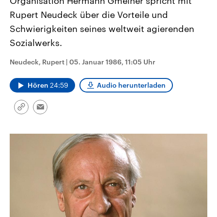
Organisation Hermann Gmeiner spricht mit
CDU, SPD und FDP regiert.-
aktuelle Weltgeschehen.
Rupert Neudeck über die Vorteile und
Umfragen, Prognosen,
Wahlprogramme, aktuelle Berichte
Schwierigkeiten seines weltweit agierenden
Sendungen
Programm
Podcasts
und Hintergründe zu den Parteien
und Kandidaten der anstehenden
Sozialwerks.
Wahl.
Audio-Archiv
Neudeck, Rupert
|
05. Januar 1986, 11:05 Uhr
Hören
24:59
Audio herunterladen
Link
Email
kopieren/teilen