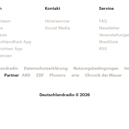
n
Kontakt
Service
tream
Hörerservice
FAQ
os
Social Media
Newsletter
asts
Veranstaltunge
schlandfunk App
Musikliste
richten App
RSS
uenzen
landradio
Datenschutzerklärung
Nutzungsbedingungen
I
Partner
ARD
ZDF
Phoenix
arte
Chronik der Mauer
Deutschlandradio © 2026