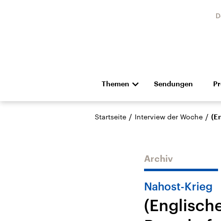
D
Themen
Sendungen
P
Die Nachrichten
Politik
/
/
Startseite
Interview der Woche
(E
Hörspiel und Feature
Musik
Archiv
Nahost-Krieg
(Englische
Landtagswahl Sachsen-
USA
Anhalt 2026
Aktuel