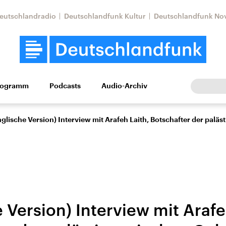
eutschlandradio
Deutschlandfunk Kultur
Deutschlandfunk No
rogramm
Podcasts
Audio-Archiv
Wirtschaft
Wissen
Kultur
Europa
Gesellschaf
nglische Version) Interview mit Arafeh Laith, Botschafter der palä
 Version) Interview mit Arafe
Nahostkonflikt
Iran
le Beiträge,
Aktuelle Lage und
Aktuelle Lage und