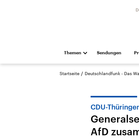
D
Themen
Sendungen
P
Die Nachrichten
Politik
/
Startseite
Deutschlandfunk - Das Wa
Hörspiel und Feature
Musik
CDU-Thüringe
Generalse
AfD zusa
USA
Nahos
Aktuelle Beiträge,
Aktue