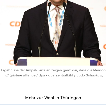
ie Ergebnisse der Ampel-Parteien zeigen ganz klar, dass die Mensc
mmt.“ (picture alliance / dpa / dpa-Zentralbild / Bodo Schackow)
Mehr zur Wahl in Thüringen