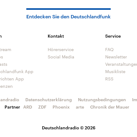
Entdecken Sie den Deutschlandfunk
n
Kontakt
Service
tream
Hörerservice
FAQ
os
Social Media
Newsletter
asts
Veranstaltunge
schlandfunk App
Musikliste
richten App
RSS
uenzen
landradio
Datenschutzerklärung
Nutzungsbedingungen
I
Partner
ARD
ZDF
Phoenix
arte
Chronik der Mauer
Deutschlandradio © 2026