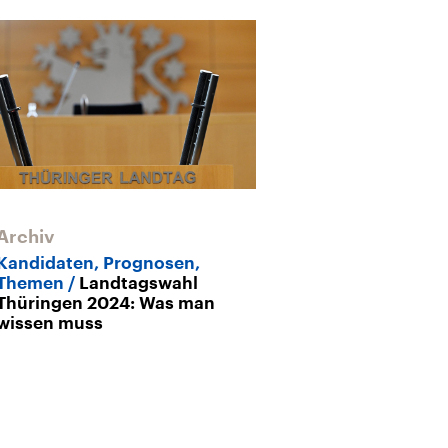
Archiv
Sachsen und 
die Landtagsw
Kandidaten, Prognosen,
Bund bedeute
Themen
Landtagswahl
Thüringen 2024: Was man
wissen muss