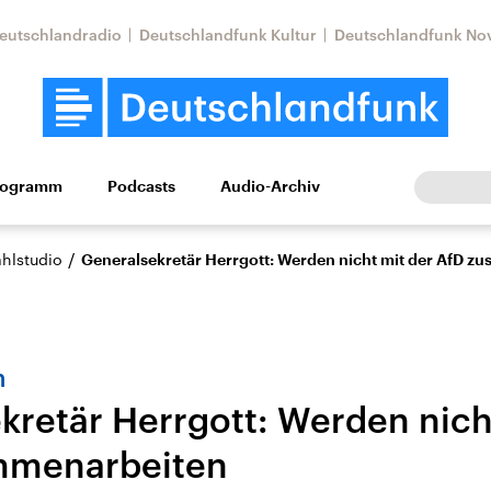
eutschlandradio
Deutschlandfunk Kultur
Deutschlandfunk No
rogramm
Podcasts
Audio-Archiv
Wirtschaft
Wissen
Kultur
Europa
Gesellschaf
/
hlstudio
Generalsekretär Herrgott: Werden nicht mit der AfD 
n
kretär Herrgott: Werden nich
mmenarbeiten
tkonflikt
Iran
Faktenchecks
In unseren Faktenc
lle Lage und
Aktuelle Lage und