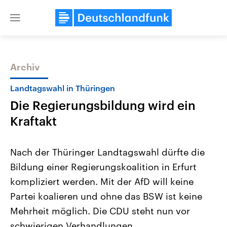
Close
menu
Archiv
Themen
Landtagswahl in Thüringen
Die Regierungsbildung wird ein
Kraftakt
Nach der Thüringer Landtagswahl dürfte die
Bildung einer Regierungskoalition in Erfurt
Landtagswahl Sachsen-Anhalt
USA
kompliziert werden. Mit der AfD will keine
2026
Aktuelle Beiträge, Analys
Alle Informationen
Hintergründe
Partei koalieren und ohne das BSW ist keine
Sachsen-Anhalt wählt am 6.
Wirtschaftlich und militäri
September 2026 einen neuen
gehören die Vereinigten S
Mehrheit möglich. Die CDU steht nun vor
Landtag. Seit 2021 wird das
den mächtigsten Ländern 
schwierigen Verhandlungen.
Bundesland von einer Koalition aus
mit großem Einfluss auf d