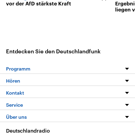
vor der AfD stärkste Kraft
Ergebni
liegen 
Entdecken Sie den Deutschlandfunk
Programm
Programm
Hören
Alle Sendungen
Livestream
Kontakt
Die Nachrichten
Audios
Hörerservice
Service
Nachrichtenleicht
Podcasts
Social Media
FAQ
Über uns
Neue Beiträge auf dlf.de
Deutschlandfunk App
Newsletter
Deutschlandradio
Themen-Schwerpunkte
Nachrichten App
Deutschlandradio
Veranstaltungen