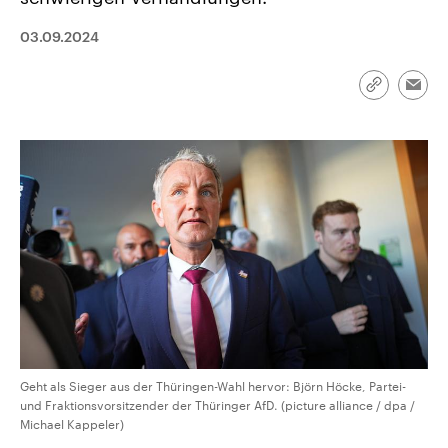
CDU, SPD und FDP regiert.-
aktuelle Weltgeschehen.
Umfragen, Prognosen,
03.09.2024
Wahlprogramme, aktuelle Berichte
Sendungen
Programm
Podcasts
und Hintergründe zu den Parteien
und Kandidaten der anstehenden
Wahl.
Link
Emai
kopieren/te
Audio-Archiv
Geht als Sieger aus der Thüringen-Wahl hervor: Björn Höcke, Partei-
und Fraktionsvorsitzender der Thüringer AfD. (picture alliance / dpa /
Michael Kappeler)