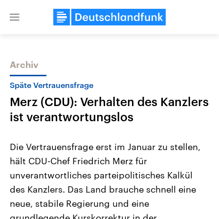
Close
menu
Archiv
Themen
Späte Vertrauensfrage
Merz (CDU): Verhalten des Kanzlers
ist verantwortungslos
Die Vertrauensfrage erst im Januar zu stellen,
hält CDU-Chef Friedrich Merz für
Landtagswahl Sachsen-Anhalt
USA
unverantwortliches parteipolitisches Kalkül
2026
Aktuelle Beiträge, Analys
Alle Informationen
Hintergründe
des Kanzlers. Das Land brauche schnell eine
Sachsen-Anhalt wählt am 6.
Wirtschaftlich und militäri
September 2026 einen neuen
gehören die Vereinigten S
neue, stabile Regierung und eine
Landtag. Seit 2021 wird das
den mächtigsten Ländern 
grundlegende Kurskorrektur in der
Bundesland von einer Koalition aus
mit großem Einfluss auf d