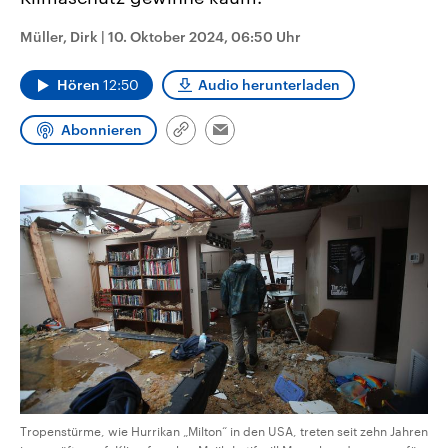
CDU, SPD und FDP regiert.-
aktuelle Weltgeschehen.
Umfragen, Prognosen,
Müller, Dirk
|
10. Oktober 2024, 06:50 Uhr
Wahlprogramme, aktuelle Berichte
Sendungen
Programm
Podcasts
und Hintergründe zu den Parteien
und Kandidaten der anstehenden
Hören
12:50
Audio herunterladen
Wahl.
Audio-Archiv
Abonnieren
Link
Email
kopieren/teilen
Tropenstürme, wie Hurrikan „Milton“ in den USA, treten seit zehn Jahren