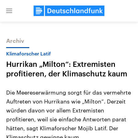
Close
menu
Archiv
Themen
Klimaforscher Latif
Hurrikan „Milton“: Extremisten
profitieren, der Klimaschutz kaum
Die Meereserwärmung sorgt für das vermehrte
Auftreten von Hurrikans wie „Milton“. Derzeit
Landtagswahl Sachsen-Anhalt
USA
würden davon vor allem Extremisten
2026
Aktuelle Beiträge, Analys
Alle Informationen
Hintergründe
profitieren, weil sie einfache Antworten parat
Sachsen-Anhalt wählt am 6.
Wirtschaftlich und militäri
September 2026 einen neuen
gehören die Vereinigten S
hätten, sagt Klimaforscher Mojib Latif. Der
Landtag. Seit 2021 wird das
den mächtigsten Ländern 
Klimaschutz gewinne kaum.
Bundesland von einer Koalition aus
mit großem Einfluss auf d