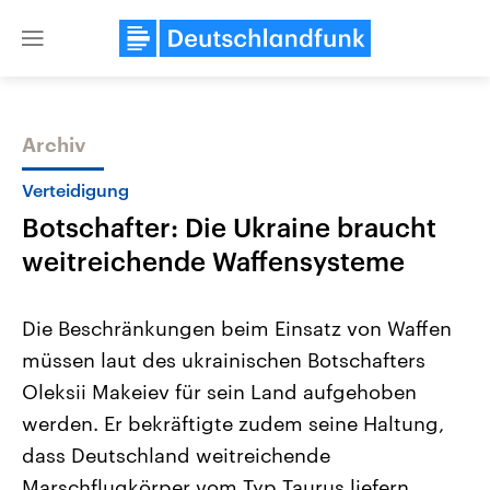
Close
menu
Archiv
Themen
Verteidigung
Botschafter: Die Ukraine braucht
weitreichende Waffensysteme
Die Beschränkungen beim Einsatz von Waffen
müssen laut des ukrainischen Botschafters
Landtagswahl Sachsen-Anhalt
USA
Oleksii Makeiev für sein Land aufgehoben
2026
Aktuelle Beiträge, Analys
Alle Informationen
Hintergründe
werden. Er bekräftigte zudem seine Haltung,
Sachsen-Anhalt wählt am 6.
Wirtschaftlich und militäri
September 2026 einen neuen
gehören die Vereinigten S
dass Deutschland weitreichende
Landtag. Seit 2021 wird das
den mächtigsten Ländern 
Marschflugkörper vom Typ Taurus liefern
Bundesland von einer Koalition aus
mit großem Einfluss auf d