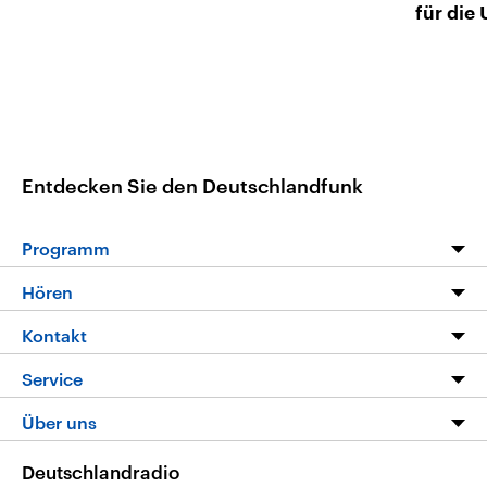
für die
Entdecken Sie den Deutschlandfunk
Programm
Programm
Hören
Alle Sendungen
Livestream
Kontakt
Die Nachrichten
Audios
Hörerservice
Service
Nachrichtenleicht
Podcasts
Social Media
FAQ
Über uns
Neue Beiträge auf dlf.de
Deutschlandfunk App
Newsletter
Deutschlandradio
Themen-Schwerpunkte
Nachrichten App
Deutschlandradio
Veranstaltungen