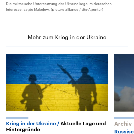
Die militärische Unterstützung der Ukraine liege im deutschen
Interesse, sagte Makejew. (picture alliance / dts-Agentur)
Mehr zum Krieg in der Ukraine
Krieg in der Ukraine
Aktuelle Lage und
Archiv
Hintergründe
Russisc