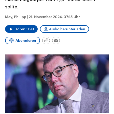
CDU, SPD und FDP regiert.-
aktuelle Weltgeschehen.
sollte.
Umfragen, Prognosen,
Wahlprogramme, aktuelle Berichte
Sendungen
Programm
Podcasts
und Hintergründe zu den Parteien
May, Philipp
|
21. November 2024, 07:15 Uhr
und Kandidaten der anstehenden
Wahl.
Audio-Archiv
Hören
11:41
Audio herunterladen
Abonnieren
Link
Email
kopieren/teilen