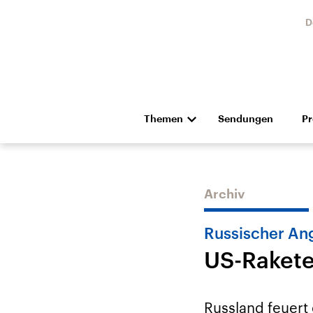
D
Themen
Sendungen
P
Die Nachrichten
Politik
Hörspiel und Feature
Musik
Archiv
Russischer Ang
US-Rakete
Landtagswahl Sachsen-
USA
Anhalt 2026
Aktuel
Russland feuert 