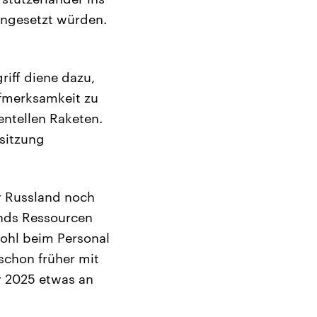
ingesetzt würden.
riff diene dazu,
ufmerksamkeit zu
entellen Raketen.
sitzung
er Russland noch
ands Ressourcen
wohl beim Personal
schon früher mit
 2025 etwas an