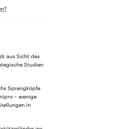
en?
zk aus Sicht des
rategische Studien
echs Sprengköpfe
Dnipro – wenige
Stellungen in
rstützerländer ins