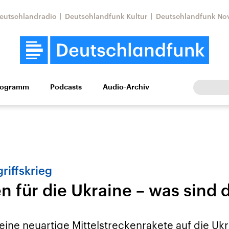
eutschlandradio
Deutschlandfunk Kultur
Deutschlandfunk No
rogramm
Podcasts
Audio-Archiv
Wirtschaft
Wissen
Kultur
Europa
Gesellschaf
riffskrieg
n für die Ukraine – was sind 
Nahostkonflikt
Iran
le Beiträge,
Aktuelle Lage und
Aktuelle Lage und
eine neuartige Mittelstreckenrakete auf die Ukr