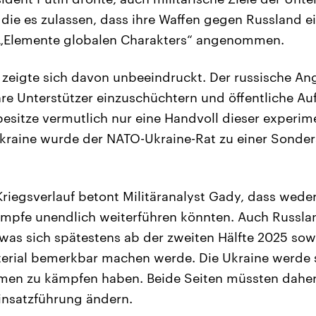
 die es zulassen, dass ihre Waffen gegen Russland e
e „Elemente globalen Charakters“ angenommen.
zeigte sich davon unbeeindruckt. Der russische Ang
hre Unterstützer einzuschüchtern und öffentliche A
esitze vermutlich nur eine Handvoll dieser experim
kraine wurde der NATO-Ukraine-Rat zu einer Sonder
 Kriegsverlauf betont Militäranalyst Gady, dass wed
Kämpfe unendlich weiterführen könnten. Auch Russl
 was sich spätestens ab der zweiten Hälfte 2025 so
terial bemerkbar machen werde. Die Ukraine werde 
men zu kämpfen haben. Beide Seiten müssten daher
Einsatzführung ändern.