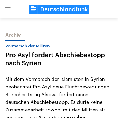
Close
menu
Archiv
Themen
Vormarsch der Milizen
Pro Asyl fordert Abschiebestopp
nach Syrien
Mit dem Vormarsch der Islamisten in Syrien
beobachtet Pro Asyl neue Fluchtbewegungen.
Landtagswahl Sachsen-Anhalt
USA
Sprecher Tareq Alaows fordert einen
2026
Aktuelle Beiträge, Analys
Alle Informationen
Hintergründe
deutschen Abschiebestopp. Es dürfe keine
Sachsen-Anhalt wählt am 6.
Wirtschaftlich und militäri
September 2026 einen neuen
gehören die Vereinigten S
Zusammenarbeit sowohl mit den Milizen als
Landtag. Seit 2021 wird das
den mächtigsten Ländern 
auch mit dem Assad-Regime geben.
Bundesland von einer Koalition aus
mit großem Einfluss auf d