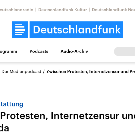
eutschlandradio
Deutschlandfunk Kultur
Deutschlandfunk No
rogramm
Podcasts
Audio-Archiv
Wirtschaft
Wissen
Kultur
Europa
Gesellschaf
/
– Der Medienpodcast
Zwischen Protesten, Internetzensur und P
stattung
Protesten, Internetzensur un
da
Nahostkonflikt
Iran
le Beiträge,
Aktuelle Lage und
Aktuelle Lage und