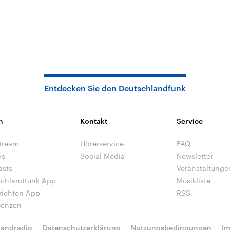
Entdecken Sie den Deutschlandfunk
n
Kontakt
Service
tream
Hörerservice
FAQ
os
Social Media
Newsletter
asts
Veranstaltunge
schlandfunk App
Musikliste
richten App
RSS
uenzen
landradio
Datenschutzerklärung
Nutzungsbedingungen
I