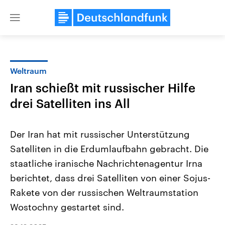
Close
menu
Weltraum
Themen
Iran schießt mit russischer Hilfe
drei Satelliten ins All
Der Iran hat mit russischer Unterstützung
Satelliten in die Erdumlaufbahn gebracht. Die
staatliche iranische Nachrichtenagentur Irna
Landtagswahl Sachsen-Anhalt
USA
berichtet, dass drei Satelliten von einer Sojus-
2026
Aktuelle Beiträge, Analys
Rakete von der russischen Weltraumstation
Alle Informationen
Hintergründe
Sachsen-Anhalt wählt am 6.
Wirtschaftlich und militäri
Wostochny gestartet sind.
September 2026 einen neuen
gehören die Vereinigten S
Landtag. Seit 2021 wird das
den mächtigsten Ländern 
Bundesland von einer Koalition aus
mit großem Einfluss auf d