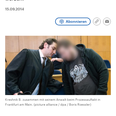
aktuelle Weltgeschehen.
Diese wird wie die Hisboll
Libanon vom Iran unterstüt
15.09.2014
Sendungen
Programm
Podcasts
Abonnieren
Link
Emai
kopieren/te
Audio-Archiv
Kreshnik B. zusammen mit seinem Anwalt beim Prozessauftakt in
Frankfurt am Main. (picture alliance / dpa / Boris Roessler)