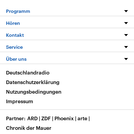
Programm
Programm
Hören
Alle Sendungen
Livestream
Kontakt
Die Nachrichten
Audios
Hörerservice
Service
Nachrichtenleicht
Podcasts
Social Media
FAQ
Über uns
Neue Beiträge auf dlf.de
Deutschlandfunk App
Newsletter
Deutschlandradio
Themen-Schwerpunkte
Nachrichten App
Deutschlandradio
Veranstaltungen
Presse
Frequenzen
Datenschutzerklärung
Musikliste
Ausbildung und Karriere
Nutzungsbedingungen
RSS
Transparenz
Impressum
Korrekturen
Barrierefreiheit
Partner
ARD
|
ZDF
|
Phoenix
|
arte
|
Chronik der Mauer