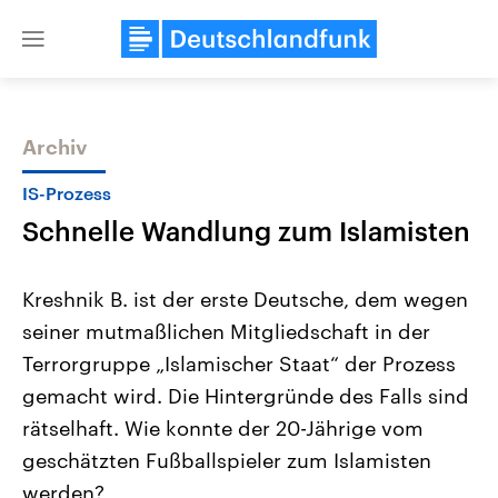
Close
menu
Archiv
Themen
IS-Prozess
Schnelle Wandlung zum Islamisten
Kreshnik B. ist der erste Deutsche, dem wegen
seiner mutmaßlichen Mitgliedschaft in der
Terrorgruppe „Islamischer Staat“ der Prozess
USA
Nahostkonflikt
gemacht wird. Die Hintergründe des Falls sind
Aktuelle Beiträge, Analysen und
Aktuelle Lage und Hinter
Der Überfall der palästine
Hintergründe
rätselhaft. Wie konnte der 20-Jährige vom
Wirtschaftlich und militärisch
Terrororganisation Hamas
geschätzten Fußballspieler zum Islamisten
gehören die Vereinigten Staaten zu
Oktober 2023 auf Israel ha
den mächtigsten Ländern der Erde,
Region wieder die Gewalt 
werden?
mit großem Einfluss auf das
Israel möchte die Hamas z