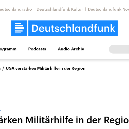
eutschlandradio
Deutschlandfunk Kultur
Deutschlandfunk No
rogramm
Podcasts
Audio-Archiv
Wirtschaft
Wissen
Kultur
Europa
Gesellschaf
/
n
USA verstärken Militärhilfe in der Region
t
rken Militärhilfe in der Regi
Nahostkonflikt
Iran
le Beiträge,
Aktuelle Lage und
Aktuelle Lage und