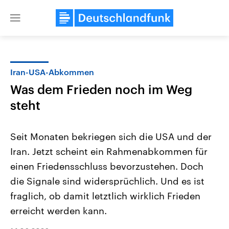
Close
menu
Iran-USA-Abkommen
Themen
Was dem Frieden noch im Weg
steht
Seit Monaten bekriegen sich die USA und der
Iran. Jetzt scheint ein Rahmenabkommen für
einen Friedensschluss bevorzustehen. Doch
USA
Nahostkonflikt
die Signale sind widersprüchlich. Und es ist
Aktuelle Beiträge, Analysen und
Aktuelle Lage und Hinter
fraglich, ob damit letztlich wirklich Frieden
Der Überfall der palästine
Hintergründe
Wirtschaftlich und militärisch
Terrororganisation Hamas
erreicht werden kann.
gehören die Vereinigten Staaten zu
Oktober 2023 auf Israel ha
den mächtigsten Ländern der Erde,
Region wieder die Gewalt 
mit großem Einfluss auf das
Israel möchte die Hamas z