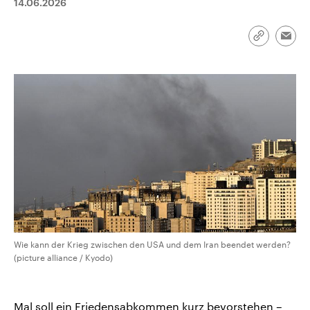
14.06.2026
aktuelle Weltgeschehen.
Diese wird wie die Hisboll
Libanon vom Iran unterstüt
Sendungen
Programm
Podcasts
Link
Emai
kopieren/te
Audio-Archiv
Wie kann der Krieg zwischen den USA und dem Iran beendet werden?
(picture alliance / Kyodo)
Mal soll ein Friedensabkommen kurz bevorstehen –