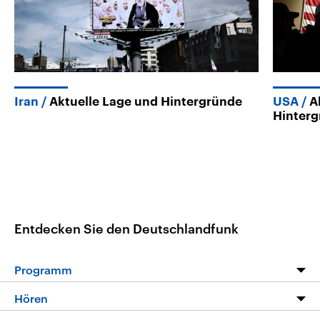
Iran
Aktuelle Lage und Hintergründe
USA
A
Hinter
Entdecken Sie den Deutschlandfunk
Programm
Programm
Hören
Alle Sendungen