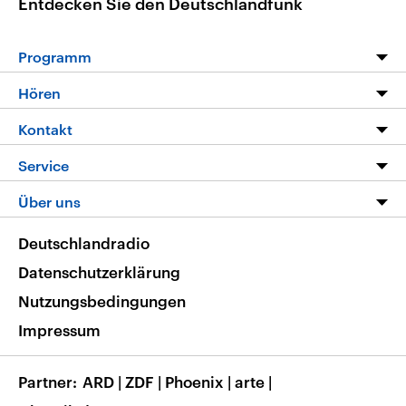
Entdecken Sie den Deutschlandfunk
Programm
Programm
Hören
Alle Sendungen
Livestream
Kontakt
Die Nachrichten
Audios
Hörerservice
Service
Nachrichtenleicht
Podcasts
Social Media
FAQ
Über uns
Neue Beiträge auf dlf.de
Deutschlandfunk App
Newsletter
Deutschlandradio
Themen-Schwerpunkte
Nachrichten App
Deutschlandradio
Veranstaltungen
Presse
Frequenzen
Datenschutzerklärung
Musikliste
Ausbildung und Karriere
Nutzungsbedingungen
RSS
Transparenz
Impressum
Korrekturen
Barrierefreiheit
Partner
ARD
|
ZDF
|
Phoenix
|
arte
|