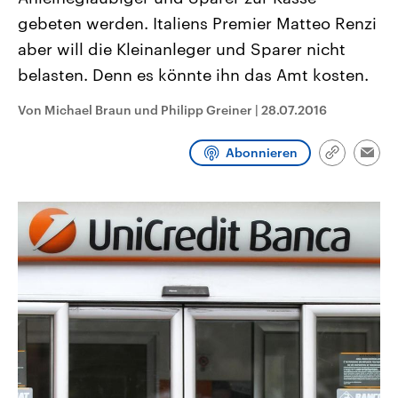
CDU, SPD und FDP regiert.-
aktuelle Weltgeschehen.
gebeten werden. Italiens Premier Matteo Renzi
Umfragen, Prognosen,
Wahlprogramme, aktuelle Berichte
aber will die Kleinanleger und Sparer nicht
Sendungen
Programm
Podcasts
und Hintergründe zu den Parteien
und Kandidaten der anstehenden
belasten. Denn es könnte ihn das Amt kosten.
Wahl.
Audio-Archiv
Von Michael Braun und Philipp Greiner
|
28.07.2016
Abonnieren
Link
Emai
kopieren/te