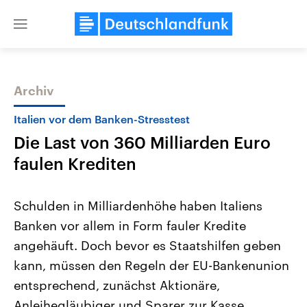
Close
menu
Archiv
Themen
Italien vor dem Banken-Stresstest
Die Last von 360 Milliarden Euro
faulen Krediten
Schulden in Milliardenhöhe haben Italiens
Banken vor allem in Form fauler Kredite
Landtagswahl Sachsen-Anhalt
USA
angehäuft. Doch bevor es Staatshilfen geben
2026
Aktuelle Beiträge, Analys
Alle Informationen
Hintergründe
kann, müssen den Regeln der EU-Bankenunion
Sachsen-Anhalt wählt am 6.
Wirtschaftlich und militäri
September 2026 einen neuen
gehören die Vereinigten S
entsprechend, zunächst Aktionäre,
Landtag. Seit 2021 wird das
den mächtigsten Ländern 
Anleihegläubiger und Sparer zur Kasse
Bundesland von einer Koalition aus
mit großem Einfluss auf d