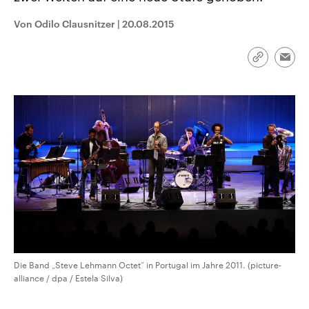
CDU, SPD und FDP regiert.-
aktuelle Weltgeschehen.
Umfragen, Prognosen,
Von Odilo Clausnitzer
|
20.08.2015
Wahlprogramme, aktuelle Berichte
Sendungen
Programm
Podcasts
und Hintergründe zu den Parteien
und Kandidaten der anstehenden
Link
Wahl.
Emai
kopieren/te
Audio-Archiv
Die Band „Steve Lehmann Octet“ in Portugal im Jahre 2011. (picture-
alliance / dpa / Estela Silva)