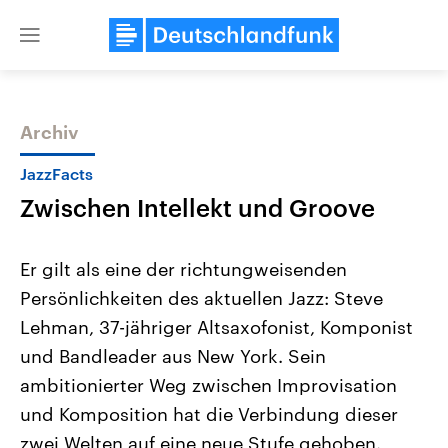
Close
menu
Archiv
Themen
JazzFacts
Zwischen Intellekt und Groove
Er gilt als eine der richtungweisenden
Persönlichkeiten des aktuellen Jazz: Steve
Lehman, 37-jähriger Altsaxofonist, Komponist
Landtagswahl Sachsen-Anhalt
USA
und Bandleader aus New York. Sein
2026
Aktuelle Beiträge, Analys
Alle Informationen
ambitionierter Weg zwischen Improvisation
Hintergründe
Sachsen-Anhalt wählt am 6.
Wirtschaftlich und militäri
und Komposition hat die Verbindung dieser
September 2026 einen neuen
gehören die Vereinigten S
Landtag. Seit 2021 wird das
den mächtigsten Ländern 
zwei Welten auf eine neue Stufe gehoben.
Bundesland von einer Koalition aus
mit großem Einfluss auf d