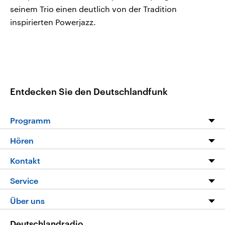
seinem Trio einen deutlich von der Tradition
inspirierten Powerjazz.
Entdecken Sie den Deutschlandfunk
Programm
Programm
Hören
Alle Sendungen
Livestream
Kontakt
Die Nachrichten
Audios
Hörerservice
Service
Nachrichtenleicht
Podcasts
Social Media
FAQ
Über uns
Neue Beiträge auf dlf.de
Deutschlandfunk App
Newsletter
Deutschlandradio
Themen-Schwerpunkte
Nachrichten App
Deutschlandradio