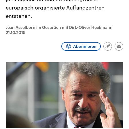
CDU, SPD und FDP regiert.-
aktuelle Weltgeschehen.
europäisch organisierte Auffangzentren
Umfragen, Prognosen,
Wahlprogramme, aktuelle Berichte
entstehen.
Sendungen
Programm
Podcasts
und Hintergründe zu den Parteien
und Kandidaten der anstehenden
Wahl.
Jean Asselborn im Gespräch mit Dirk-Oliver Heckmann
|
Audio-Archiv
21.10.2015
Abonnieren
Link
Emai
kopieren/te