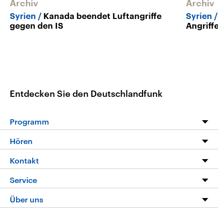
Archiv
Archiv
Syrien
Kanada beendet Luftangriffe
Syrien
gegen den IS
Angriff
Entdecken Sie den Deutschlandfunk
Programm
Programm
Hören
Alle Sendungen
Livestream
Kontakt
Die Nachrichten
Audios
Hörerservice
Service
Nachrichtenleicht
Podcasts
Social Media
FAQ
Über uns
Neue Beiträge auf dlf.de
Deutschlandfunk App
Newsletter
Deutschlandradio
Themen-Schwerpunkte