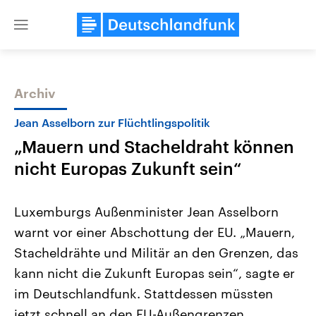
Close
menu
Archiv
Themen
Jean Asselborn zur Flüchtlingspolitik
„Mauern und Stacheldraht können
nicht Europas Zukunft sein“
Luxemburgs Außenminister Jean Asselborn
warnt vor einer Abschottung der EU. „Mauern,
Landtagswahl Sachsen-Anhalt
USA
Stacheldrähte und Militär an den Grenzen, das
2026
Aktuelle Beiträge, Analys
Alle Informationen
Hintergründe
kann nicht die Zukunft Europas sein“, sagte er
Sachsen-Anhalt wählt am 6.
Wirtschaftlich und militäri
September 2026 einen neuen
gehören die Vereinigten S
im Deutschlandfunk. Stattdessen müssten
Landtag. Seit 2021 wird das
den mächtigsten Ländern 
jetzt schnell an den EU-Außengrenzen
Bundesland von einer Koalition aus
mit großem Einfluss auf d