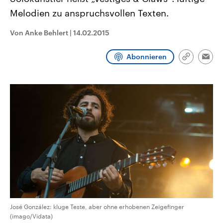
CDU, SPD und FDP regiert.-
aktuelle Weltgeschehen.
Melodien zu anspruchsvollen Texten.
Umfragen, Prognosen,
Wahlprogramme, aktuelle Berichte
Sendungen
Programm
Podcasts
und Hintergründe zu den Parteien
Von Anke Behlert
|
14.02.2015
und Kandidaten der anstehenden
Wahl.
Audio-Archiv
Abonnieren
Link
Emai
kopieren/te
José González: kluge Teste, aber ohne erhobenen Zeigefinger
(imago/Vidata)