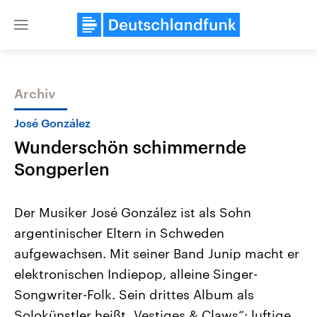
Close
menu
Archiv
Themen
José González
Wunderschön schimmernde
Songperlen
Der Musiker José González ist als Sohn
argentinischer Eltern in Schweden
Landtagswahl Sachsen-Anhalt
USA
aufgewachsen. Mit seiner Band Junip macht er
2026
Aktuelle Beiträge, Analys
Alle Informationen
Hintergründe
elektronischen Indiepop, alleine Singer-
Sachsen-Anhalt wählt am 6.
Wirtschaftlich und militäri
September 2026 einen neuen
gehören die Vereinigten S
Songwriter-Folk. Sein drittes Album als
Landtag. Seit 2021 wird das
den mächtigsten Ländern 
Solokünstler heißt „Vestiges & Claws“: luftige
Bundesland von einer Koalition aus
mit großem Einfluss auf d