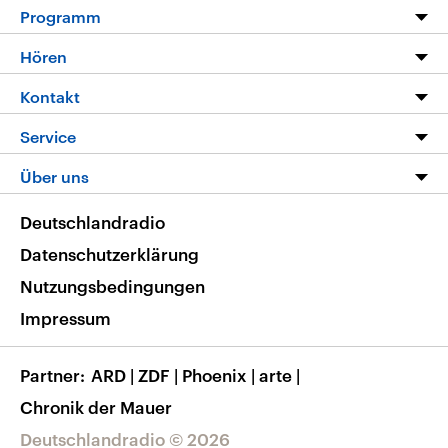
Programm
Programm
Hören
Alle Sendungen
Livestream
Kontakt
Die Nachrichten
Audios
Hörerservice
Service
Nachrichtenleicht
Podcasts
Social Media
FAQ
Über uns
Neue Beiträge auf dlf.de
Deutschlandfunk App
Newsletter
Deutschlandradio
Themen-Schwerpunkte
Nachrichten App
Deutschlandradio
Veranstaltungen
Presse
Frequenzen
Datenschutzerklärung
Musikliste
Ausbildung und Karriere
Nutzungsbedingungen
RSS
Transparenz
Impressum
Korrekturen
Barrierefreiheit
Partner
ARD
|
ZDF
|
Phoenix
|
arte
|
Chronik der Mauer
Deutschlandradio © 2026