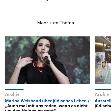
Mehr zum Thema
Archiv
Archiv
Marina Weisband über jüdisches Leben
Ausstel
„Auch mal mit uns reden, wenn es nicht
jüdisch
um den Holocaust geht“