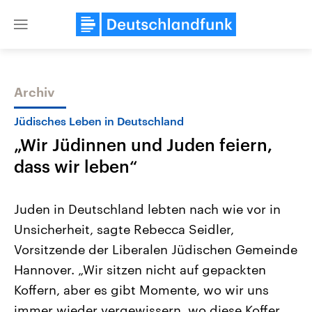
Close
menu
Archiv
Themen
Jüdisches Leben in Deutschland
„Wir Jüdinnen und Juden feiern,
dass wir leben“
Juden in Deutschland lebten nach wie vor in
Unsicherheit, sagte Rebecca Seidler,
Landtagswahl Sachsen-Anhalt
USA
Vorsitzende der Liberalen Jüdischen Gemeinde
2026
Aktuelle Beiträge, Analys
Alle Informationen
Hintergründe
Hannover. „Wir sitzen nicht auf gepackten
Sachsen-Anhalt wählt am 6.
Wirtschaftlich und militäri
September 2026 einen neuen
gehören die Vereinigten S
Koffern, aber es gibt Momente, wo wir uns
Landtag. Seit 2021 wird das
den mächtigsten Ländern 
immer wieder vergewissern, wo diese Koffer
Bundesland von einer Koalition aus
mit großem Einfluss auf d