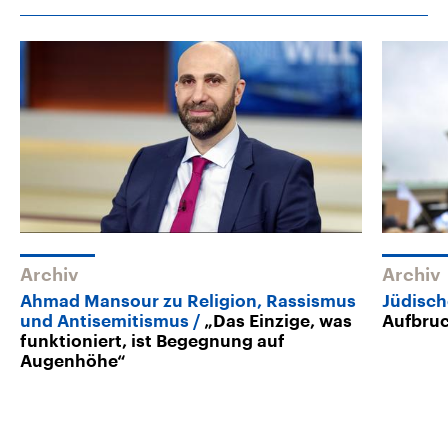
Archiv
Archiv
Ahmad Mansour zu Religion, Rassismus
Jüdisch
und Antisemitismus
„Das Einzige, was
Aufbru
funktioniert, ist Begegnung auf
Augenhöhe“