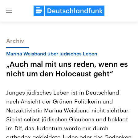
Close
menu
Archiv
Themen
Marina Weisband über jüdisches Leben
„Auch mal mit uns reden, wenn es
nicht um den Holocaust geht“
Junges jüdisches Leben ist in Deutschland
nach Ansicht der Grünen-Politikerin und
Landtagswahl Sachsen-Anhalt
USA
Netzaktivistin Marina Weisband nicht sichtbar.
2026
Aktuelle Beiträge, Analys
Alle Informationen
Hintergründe
Sie ist selbst jüdischen Glaubens und beklagt
Sachsen-Anhalt wählt am 6.
Wirtschaftlich und militäri
September 2026 einen neuen
gehören die Vereinigten S
im Dlf, das Judentum werde nur durch
Landtag. Seit 2021 wird das
den mächtigsten Ländern 
orthodox gekleidete Juden oder das Gedenken
Bundesland von einer Koalition aus
mit großem Einfluss auf d