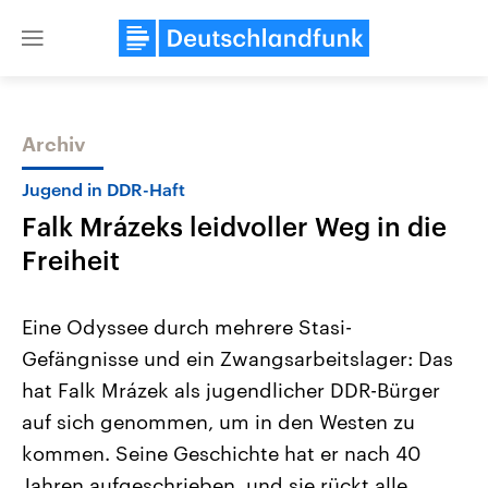
Close
menu
Archiv
Themen
Jugend in DDR-Haft
Falk Mrázeks leidvoller Weg in die
Freiheit
Eine Odyssee durch mehrere Stasi-
Gefängnisse und ein Zwangsarbeitslager: Das
Landtagswahl Sachsen-Anhalt
USA
hat Falk Mrázek als jugendlicher DDR-Bürger
2026
Aktuelle Beiträge, Analys
Alle Informationen
Hintergründe
auf sich genommen, um in den Westen zu
Sachsen-Anhalt wählt am 6.
Wirtschaftlich und militäri
September 2026 einen neuen
gehören die Vereinigten S
kommen. Seine Geschichte hat er nach 40
Landtag. Seit 2021 wird das
den mächtigsten Ländern 
Jahren aufgeschrieben, und sie rückt alle
Bundesland von einer Koalition aus
mit großem Einfluss auf d