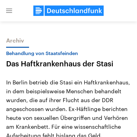
Close
menu
Archiv
Themen
Behandlung von Staatsfeinden
Das Haftkrankenhaus der Stasi
In Berlin betrieb die Stasi ein Haftkrankenhaus,
in dem beispielsweise Menschen behandelt
wurden, die auf ihrer Flucht aus der DDR
Landtagswahl Sachsen-Anhalt
USA
angeschossen wurden. Ex-Häftlinge berichten
2026
Aktuelle Beiträge, Analys
Alle Informationen
heute von sexuellen Übergriffen und Verhören
Hintergründe
Sachsen-Anhalt wählt am 6.
Wirtschaftlich und militäri
am Krankenbett. Für eine wissenschaftliche
September 2026 einen neuen
gehören die Vereinigten S
Landtag. Seit 2021 wird das
den mächtigsten Ländern 
Aufarbeitung fehlt bislang das Geld.
Bundesland von einer Koalition aus
mit großem Einfluss auf d