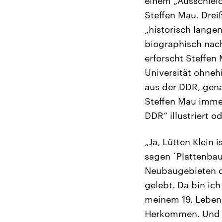
einem „Ausschleic
Steffen Mau. Drei
„historisch lange
biographisch nach
erforscht Steffen
Universität ohneh
aus der DDR, gena
Steffen Mau immer
DDR“ illustriert 
„Ja, Lütten Klein
sagen `Plattenba
Neubaugebieten d
gelebt. Da bin ic
meinem 19. Leben
Herkommen. Und di