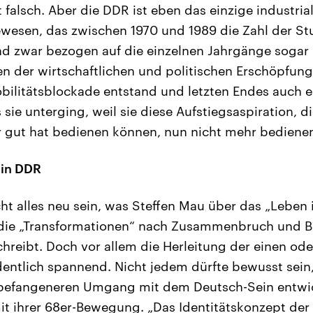
ht falsch. Aber die DDR ist eben das einzige industria
wesen, das zwischen 1970 und 1989 die Zahl der S
nd zwar bezogen auf die einzelnen Jahrgänge sogar r
en der wirtschaftlichen und politischen Erschöpfun
bilitätsblockade entstand und letzten Endes auch e
 sie unterging, weil sie diese Aufstiegsaspiration, di
hr gut hat bedienen können, nun nicht mehr bediene
 in DDR
cht alles neu sein, was Steffen Mau über das „Leben
 die „Transformationen“ nach Zusammenbruch und Bei
hreibt. Doch vor allem die Herleitung der einen od
rdentlich spannend. Nicht jedem dürfte bewusst sein
nbefangeneren Umgang mit dem Deutsch-Sein entwick
t ihrer 68er-Bewegung. „Das Identitätskonzept der