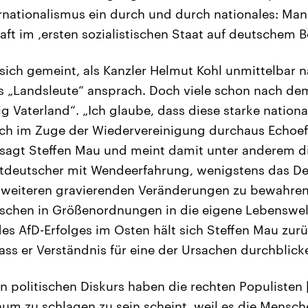
rnationalismus ein durch und durch nationales: Ma
ft im ‚ersten sozialistischen Staat auf deutschem B
e sich gemeint, als Kanzler Helmut Kohl unmittelbar
s „Landsleute“ ansprach. Doch viele schon nach de
ig Vaterland“. „Ich glaube, dass diese starke natio
ch im Zuge der Wiedervereinigung durchaus Echoeff
, sagt Steffen Mau und meint damit unter anderem 
tdeutscher mit Wendeerfahrung, wenigstens das Deu
or weiteren gravierenden Veränderungen zu bewahre
schen in Größenordnungen in die eigene Lebenswelt
es AfD-Erfolges im Osten hält sich Steffen Mau zurüc
ass er Verständnis für eine der Ursachen durchblicke
 politischen Diskurs haben die rechten Populisten 
aum zu schlagen zu sein scheint, weil es die Mensc