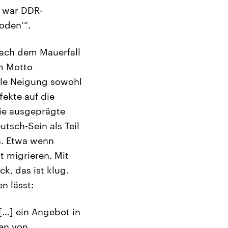
n war DDR-
oden‘“.
 nach dem Mauerfall
m Motto
nale Neigung sowohl
ekte auf die
die ausgeprägte
tsch-Sein als Teil
n. Etwa wenn
 migrieren. Mit
k, das ist klug.
n lässt:
[…] ein Angebot in
hen von