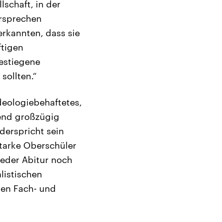
lschaft, in der
ersprechen
erkannten, dass sie
ftigen
estiegene
sollten.“
deologiebehaftetes,
end großzügig
derspricht sein
tarke Oberschüler
weder Abitur noch
listischen
igen Fach- und