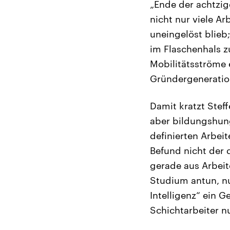
„Ende der achtzige
nicht nur viele A
uneingelöst blieb
im Flaschenhals z
Mobilitätsströme 
Gründergeneration
Damit kratzt Stef
aber bildungshun
definierten Arbeit
Befund nicht der 
gerade aus Arbeit
Studium antun, nu
Intelligenz“ ein G
Schichtarbeiter n