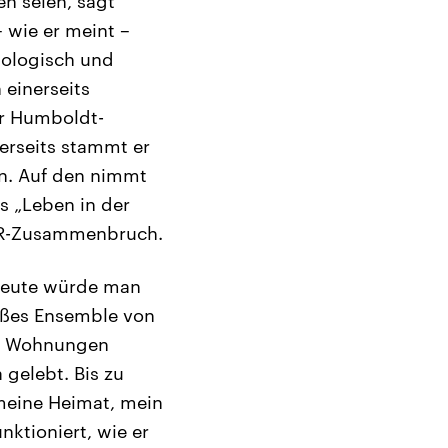
n seien, sagt
 wie er meint –
ziologisch und
einerseits
er Humboldt-
erseits stammt er
in. Auf den nimmt
s „Leben in der
 DDR-Zusammenbruch.
 heute würde man
oßes Ensemble von
en Wohnungen
gelebt. Bis zu
meine Heimat, mein
ktioniert, wie er