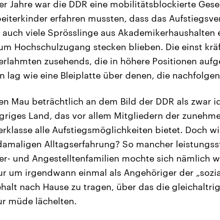
r Jahre war die DDR eine mobilitätsblockierte Gesel
rbeiterkinder erfahren mussten, dass das Aufstiegsv
; auch viele Sprösslinge aus Akademikerhaushalten 
um Hochschulzugang stecken blieben. Die einst krä
erlahmten zusehends, die in höhere Positionen aufg
 lag wie eine Bleiplatte über denen, die nachfolgen 
fen Mau beträchtlich an dem Bild der DDR als zwar i
griges Land, das vor allem Mitgliedern der zunehm
erklasse alle Aufstiegsmöglichkeiten bietet. Doch wi
damaligen Alltagserfahrung? So mancher leistungss
er- und Angestelltenfamilien mochte sich nämlich 
r um irgendwann einmal als Angehöriger der „sozia
ehalt nach Hause zu tragen, über das die gleichaltr
ur müde lächelten.