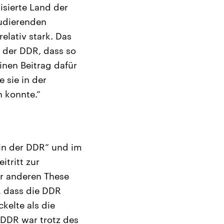
lisierte Land der
tudierenden
elativ stark. Das
g der DDR, dass so
inen Beitrag dafür
e sie in der
n konnte.“
 in der DDR“ und im
tritt zur
er anderen These
, dass die DDR
elte als die
 DDR war trotz des