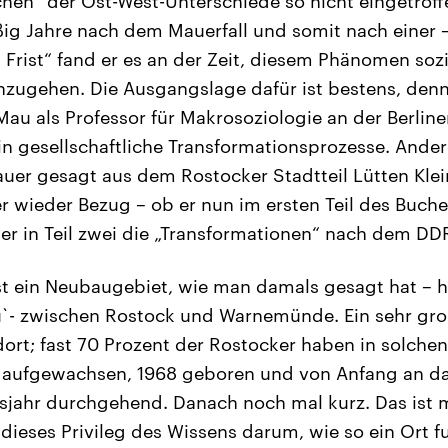
hen“ der Ost-West-Unterschiede so nicht eingetroffe
ßig Jahre nach dem Mauerfall und somit nach einer –
n Frist“ fand er es an der Zeit, diesem Phänomen so
zugehen. Die Ausgangslage dafür ist bestens, denn 
 Mau als Professor für Makrosoziologie an der Berlin
in gesellschaftliche Transformationsprozesse. Ander
uer gesagt aus dem Rostocker Stadtteil Lütten Kle
 wieder Bezug – ob er nun im ersten Teil des Buche
oder in Teil zwei die „Transformationen“ nach dem
 ist ein Neubaugebiet, wie man damals gesagt hat –
u`- zwischen Rostock und Warnemünde. Ein sehr gr
ort; fast 70 Prozent der Rostocker haben in solch
h aufgewachsen, 1968 geboren und von Anfang an da 
sjahr durchgehend. Danach noch mal kurz. Das ist 
eses Privileg des Wissens darum, wie so ein Ort fun