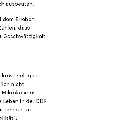
sch ausbeuten.“
nd dem Erleben
Zahlen, dass
it Geschwätzigkeit,
akrosoziologen
lich nicht
en Mikrokosmos
as Leben in der DDR
mitnehmen zu
ilität“: