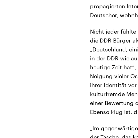
propagierten Inte
Deutscher, wohnha
Nicht jeder fühlt
die DDR-Bürger al
„Deutschland, ein
in der DDR wie au
heutige Zeit hat“
Neigung vieler Os
ihrer Identität v
kulturfremde Men
einer Bewertung d
Ebenso klug ist, d
„Im gegenwärtigen
der Tasche, das k