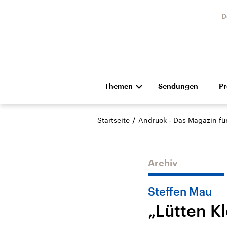
D
Themen
Sendungen
P
Die Nachrichten
Politik
/
Startseite
Andruck - Das Magazin für 
Hörspiel und Feature
Musik
Archiv
Steffen Mau
„Lütten Kl
Landtagswahl Sachsen-
USA
Anhalt 2026
Aktuel