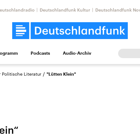
eutschlandradio
Deutschlandfunk Kultur
Deutschlandfunk No
rogramm
Podcasts
Audio-Archiv
Wirtschaft
Wissen
Kultur
Europa
Gesellschaf
/
Politische Literatur
"Lütten Klein"
ein“
Nahostkonflikt
Iran
le Beiträge,
Aktuelle Lage und
Aktuelle Lage und