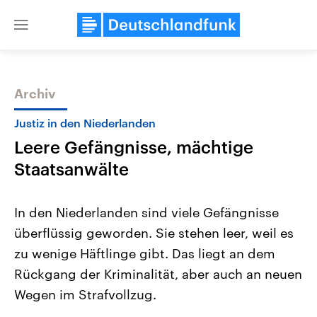
Close
menu
Archiv
Themen
Justiz in den Niederlanden
Leere Gefängnisse, mächtige
Staatsanwälte
In den Niederlanden sind viele Gefängnisse
überflüssig geworden. Sie stehen leer, weil es
Landtagswahl Sachsen-Anhalt
USA
zu wenige Häftlinge gibt. Das liegt an dem
2026
Aktuelle Beiträge, Analys
Alle Informationen
Hintergründe
Rückgang der Kriminalität, aber auch an neuen
Sachsen-Anhalt wählt am 6.
Wirtschaftlich und militäri
September 2026 einen neuen
gehören die Vereinigten S
Wegen im Strafvollzug.
Landtag. Seit 2021 wird das
den mächtigsten Ländern 
Bundesland von einer Koalition aus
mit großem Einfluss auf d