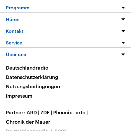
Programm
Programm
Hören
Alle Sendungen
Livestream
Kontakt
Die Nachrichten
Audios
Hörerservice
Service
Nachrichtenleicht
Podcasts
Social Media
FAQ
Über uns
Neue Beiträge auf dlf.de
Deutschlandfunk App
Newsletter
Deutschlandradio
Themen-Schwerpunkte
Nachrichten App
Deutschlandradio
Veranstaltungen
Presse
Frequenzen
Datenschutzerklärung
Musikliste
Ausbildung und Karriere
Nutzungsbedingungen
RSS
Transparenz
Impressum
Korrekturen
Barrierefreiheit
Partner
ARD
|
ZDF
|
Phoenix
|
arte
|
Chronik der Mauer