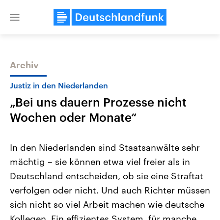
Close
menu
Archiv
Themen
Justiz in den Niederlanden
„Bei uns dauern Prozesse nicht
Wochen oder Monate“
In den Niederlanden sind Staatsanwälte sehr
mächtig – sie können etwa viel freier als in
USA
Nahostkonflikt
Deutschland entscheiden, ob sie eine Straftat
Aktuelle Beiträge, Analysen und
Aktuelle Lage und Hinter
Der Überfall der palästine
Hintergründe
verfolgen oder nicht. Und auch Richter müssen
Wirtschaftlich und militärisch
Terrororganisation Hamas
gehören die Vereinigten Staaten zu
Oktober 2023 auf Israel ha
sich nicht so viel Arbeit machen wie deutsche
den mächtigsten Ländern der Erde,
Region wieder die Gewalt 
Kollegen. Ein effizientes System, für manche
mit großem Einfluss auf das
Israel möchte die Hamas z