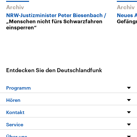
Archiv
Archiv
NRW-Justizminister Peter Biesenbach
Neues A
„Menschen nicht fürs Schwarzfahren
Gefängn
einsperren“
Entdecken Sie den Deutschlandfunk
Programm
Programm
Hören
Alle Sendungen
Livestream
Kontakt
Die Nachrichten
Audios
Hörerservice
Service
Nachrichtenleicht
Podcasts
Social Media
FAQ
Über uns