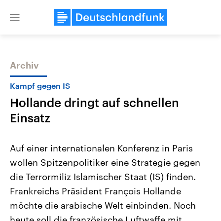
Close
menu
Archiv
Themen
Kampf gegen IS
Hollande dringt auf schnellen
Einsatz
Auf einer internationalen Konferenz in Paris
wollen Spitzenpolitiker eine Strategie gegen
Landtagswahl Sachsen-Anhalt
USA
die Terrormiliz Islamischer Staat (IS) finden.
2026
Aktuelle Beiträge, Analys
Alle Informationen
Hintergründe
Frankreichs Präsident François Hollande
Sachsen-Anhalt wählt am 6.
Wirtschaftlich und militäri
September 2026 einen neuen
gehören die Vereinigten S
möchte die arabische Welt einbinden. Noch
Landtag. Seit 2021 wird das
den mächtigsten Ländern 
heute soll die französische Luftwaffe mit
Bundesland von einer Koalition aus
mit großem Einfluss auf d