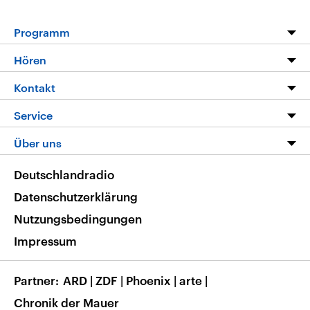
Programm
Programm
Hören
Alle Sendungen
Livestream
Kontakt
Die Nachrichten
Audios
Hörerservice
Service
Nachrichtenleicht
Podcasts
Social Media
FAQ
Über uns
Neue Beiträge auf dlf.de
Deutschlandfunk App
Newsletter
Deutschlandradio
Themen-Schwerpunkte
Nachrichten App
Deutschlandradio
Veranstaltungen
Presse
Frequenzen
Datenschutzerklärung
Musikliste
Ausbildung und Karriere
Nutzungsbedingungen
RSS
Transparenz
Impressum
Korrekturen
Barrierefreiheit
Partner
ARD
|
ZDF
|
Phoenix
|
arte
|
Chronik der Mauer