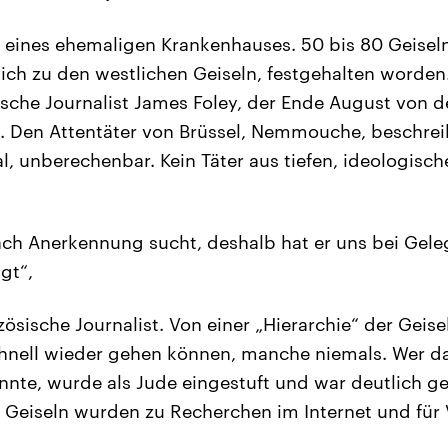
eines ehemaligen Krankenhauses. 50 bis 80 Geisel
zlich zu den westlichen Geiseln, festgehalten worden
sche Journalist James Foley, der Ende August von d
 Den Attentäter von Brüssel, Nemmouche, beschreib
al, unberechenbar. Kein Täter aus tiefen, ideologis
nach Anerkennung sucht, deshalb hat er uns bei Gel
gt“,
ösische Journalist. Von einer „Hierarchie“ der Geise
hnell wieder gehen können, manche niemals. Wer da
nnte, wurde als Jude eingestuft und war deutlich ge
e Geiseln wurden zu Recherchen im Internet und fü