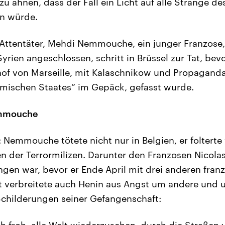
u ahnen, dass der Fall ein Licht auf alle Stränge de
en würde.
ttentäter, Mehdi Nemmouche, ein junger Franzose, 
yrien angeschlossen, schritt in Brüssel zur Tat, bev
hof von Marseille, mit Kalaschnikow und Propagand
amischen Staates“ im Gepäck, gefasst wurde.
emmouche
 Nemmouche tötete nicht nur in Belgien, er folterte
n der Terrormilizen. Darunter den Franzosen Nicolas
gen war, bevor er Ende April mit drei anderen fran
t verbreitete auch Henin aus Angst um andere und 
childerungen seiner Gefangenschaft:
ch froh, alle Welt wiederzusehen, durch die Straßen 