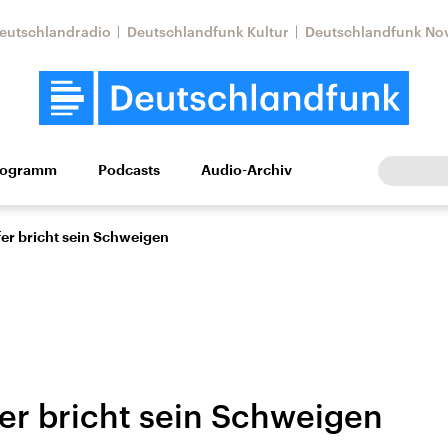
eutschlandradio
Deutschlandfunk Kultur
Deutschlandfunk No
rogramm
Podcasts
Audio-Archiv
Wirtschaft
Wissen
Kultur
Europa
Gesellschaf
fer bricht sein Schweigen
fer bricht sein Schweigen
Nahostkonflikt
Iran
le Beiträge,
Aktuelle Lage und
Aktuelle Lage und