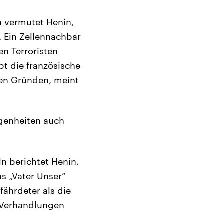
n vermutet Henin,
. Ein Zellennachbar
en Terroristen
t die französische
chen Gründen, meint
egenheiten auch
ln berichtet Henin.
s „Vater Unser“
fährdeter als die
r Verhandlungen