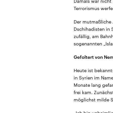
Damals war nicht z
Terrorismus werf
Der mutmaßliche A
Dschihadisten in S
zufällig, am Bahn
sogenannten „Isl
Gefoltert von N
Heute ist bekannt:
in Syrien im Name
Monate lang gefan
frei kam. Zunächs
möglichst milde S
„Ich bin unheimli