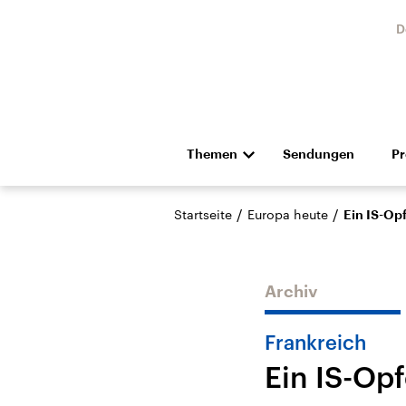
D
Themen
Sendungen
P
Die Nachrichten
Politik
/
/
Startseite
Europa heute
Ein IS-Op
Hörspiel und Feature
Musik
Archiv
Frankreich
Ein IS-Op
Landtagswahl Sachsen-
USA
Anhalt 2026
Aktuel