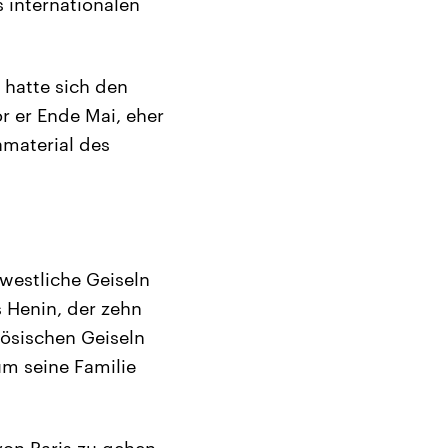
s internationalen
hatte sich den
or er Ende Mai, eher
amaterial des
 westliche Geiseln
 Henin, der zehn
zösischen Geiseln
um seine Familie
von Paris zu gehen,