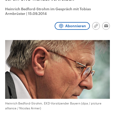
CDU, SPD und FDP regiert.-
aktuelle Weltgeschehen.
Umfragen, Prognosen,
Heinrich Bedford-Strohm im Gespräch mit Tobias
Wahlprogramme, aktuelle Berichte
Armbrüster
|
15.09.2014
Sendungen
Programm
Podcasts
und Hintergründe zu den Parteien
und Kandidaten der anstehenden
Wahl.
Abonnieren
Link
Audio-Archiv
Emai
kopieren/te
Heinrich Bedford-Strohm, EKD-Vorsitzender Bayern (dpa / picture
alliance / Nicolas Armer)