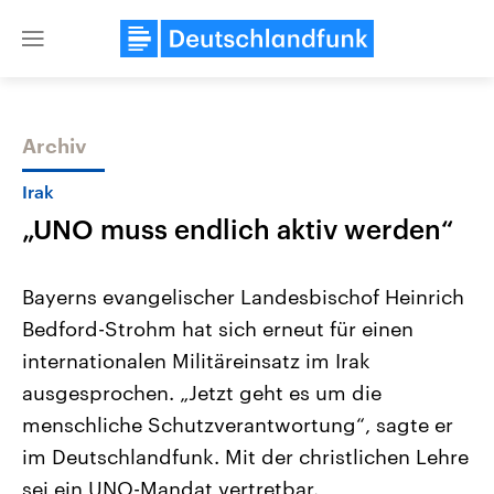
Close
menu
Archiv
Themen
Irak
„UNO muss endlich aktiv werden“
Bayerns evangelischer Landesbischof Heinrich
Bedford-Strohm hat sich erneut für einen
internationalen Militäreinsatz im Irak
Landtagswahl Sachsen-Anhalt
USA
ausgesprochen. „Jetzt geht es um die
2026
Aktuelle Beiträge, Analys
Alle Informationen
menschliche Schutzverantwortung“, sagte er
Hintergründe
Sachsen-Anhalt wählt am 6.
Wirtschaftlich und militäri
im Deutschlandfunk. Mit der christlichen Lehre
September 2026 einen neuen
gehören die Vereinigten S
Landtag. Seit 2021 wird das
den mächtigsten Ländern 
sei ein UNO-Mandat vertretbar.
Bundesland von einer Koalition aus
mit großem Einfluss auf d