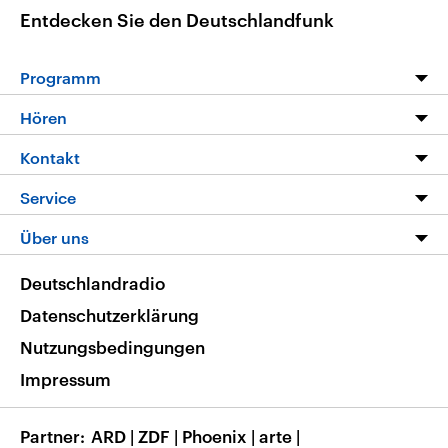
Entdecken Sie den Deutschlandfunk
Programm
Programm
Hören
Alle Sendungen
Livestream
Kontakt
Die Nachrichten
Audios
Hörerservice
Service
Nachrichtenleicht
Podcasts
Social Media
FAQ
Über uns
Neue Beiträge auf dlf.de
Deutschlandfunk App
Newsletter
Deutschlandradio
Themen-Schwerpunkte
Nachrichten App
Deutschlandradio
Veranstaltungen
Presse
Frequenzen
Datenschutzerklärung
Musikliste
Ausbildung und Karriere
Nutzungsbedingungen
RSS
Transparenz
Impressum
Korrekturen
Barrierefreiheit
Partner
ARD
|
ZDF
|
Phoenix
|
arte
|