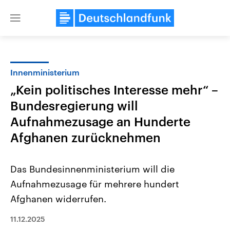
Close
menu
Innenministerium
Themen
„Kein politisches Interesse mehr“ –
Bundesregierung will
Aufnahmezusage an Hunderte
Afghanen zurücknehmen
Das Bundesinnenministerium will die
Landtagswahl Sachsen-Anhalt
USA
Aufnahmezusage für mehrere hundert
2026
Aktuelle Beiträge, Analys
Alle Informationen
Hintergründe
Afghanen widerrufen.
Sachsen-Anhalt wählt am 6.
Wirtschaftlich und militäri
September 2026 einen neuen
gehören die Vereinigten S
11.12.2025
Landtag. Seit 2021 wird das
den mächtigsten Ländern 
Bundesland von einer Koalition aus
mit großem Einfluss auf d