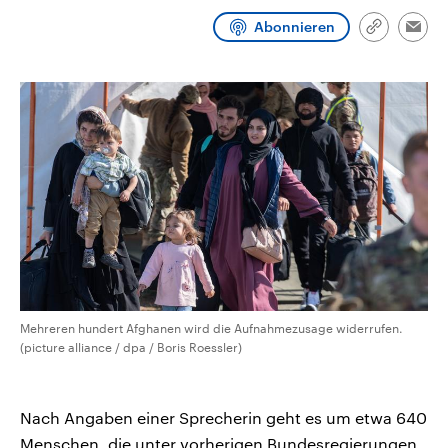
CDU, SPD und FDP regiert.-
aktuelle Weltgeschehen.
Abonnieren
Umfragen, Prognosen,
Link
Emai
Wahlprogramme, aktuelle Berichte
kopieren/te
Sendungen
Programm
Podcasts
und Hintergründe zu den Parteien
und Kandidaten der anstehenden
Wahl.
Audio-Archiv
Mehreren hundert Afghanen wird die Aufnahmezusage widerrufen.
(picture alliance / dpa / Boris Roessler)
Nach Angaben einer Sprecherin geht es um etwa 640
Menschen, die unter vorherigen Bundesregierungen