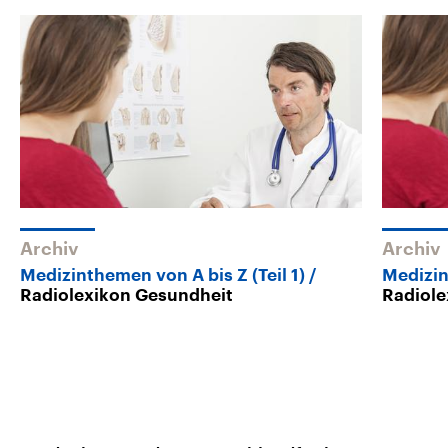
Archiv
Archiv
Medizinthemen von A bis Z (Teil 1)
Medizin
Radiolexikon Gesundheit
Radiole