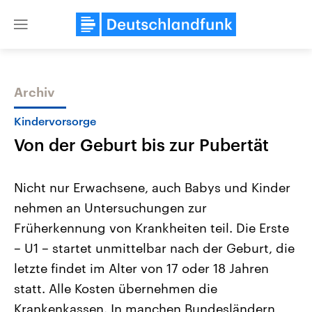
Close
menu
Archiv
Themen
Kindervorsorge
Von der Geburt bis zur Pubertät
Nicht nur Erwachsene, auch Babys und Kinder
nehmen an Untersuchungen zur
Früherkennung von Krankheiten teil. Die Erste
Landtagswahl Sachsen-Anhalt
USA
– U1 – startet unmittelbar nach der Geburt, die
2026
Aktuelle Beiträge, Analys
Alle Informationen
letzte findet im Alter von 17 oder 18 Jahren
Hintergründe
Sachsen-Anhalt wählt am 6.
Wirtschaftlich und militäri
statt. Alle Kosten übernehmen die
September 2026 einen neuen
gehören die Vereinigten S
Landtag. Seit 2021 wird das
den mächtigsten Ländern 
Krankenkassen. In manchen Bundesländern
Bundesland von einer Koalition aus
mit großem Einfluss auf d