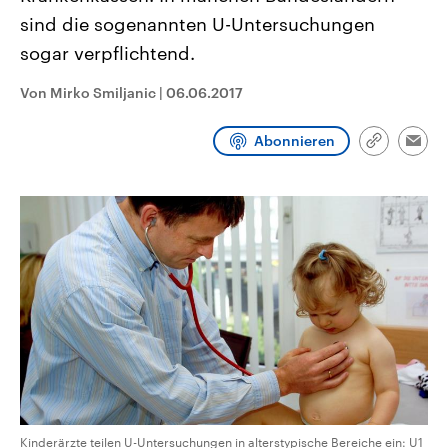
CDU, SPD und FDP regiert.-
aktuelle Weltgeschehen.
sind die sogenannten U-Untersuchungen
Umfragen, Prognosen,
Wahlprogramme, aktuelle Berichte
sogar verpflichtend.
Sendungen
Programm
Podcasts
und Hintergründe zu den Parteien
und Kandidaten der anstehenden
Wahl.
Von Mirko Smiljanic
|
06.06.2017
Audio-Archiv
Abonnieren
Link
Emai
kopieren/te
Kinderärzte teilen U-Untersuchungen in alterstypische Bereiche ein: U1