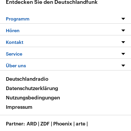
Entdecken Sie den Deutschlandfunk
Programm
Programm
Hören
Alle Sendungen
Livestream
Kontakt
Die Nachrichten
Audios
Hörerservice
Service
Nachrichtenleicht
Podcasts
Social Media
FAQ
Über uns
Neue Beiträge auf dlf.de
Deutschlandfunk App
Newsletter
Deutschlandradio
Themen-Schwerpunkte
Nachrichten App
Deutschlandradio
Veranstaltungen
Presse
Frequenzen
Datenschutzerklärung
Musikliste
Ausbildung und Karriere
Nutzungsbedingungen
RSS
Transparenz
Impressum
Korrekturen
Barrierefreiheit
Partner
ARD
|
ZDF
|
Phoenix
|
arte
|