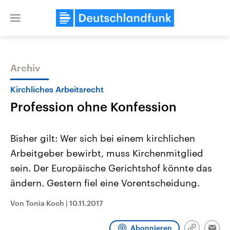
Close
menu
Archiv
Themen
Kirchliches Arbeitsrecht
Profession ohne Konfession
Bisher gilt: Wer sich bei einem kirchlichen
Arbeitgeber bewirbt, muss Kirchenmitglied
sein. Der Europäische Gerichtshof könnte das
Landtagswahl Sachsen-Anhalt
USA
ändern. Gestern fiel eine Vorentscheidung.
2026
Aktuelle Beiträge, Analys
Alle Informationen
Hintergründe
Von Tonia Koch
|
10.11.2017
Sachsen-Anhalt wählt am 6.
Wirtschaftlich und militäri
September 2026 einen neuen
gehören die Vereinigten S
Landtag. Seit 2021 wird das
den mächtigsten Ländern 
Abonnieren
Bundesland von einer Koalition aus
mit großem Einfluss auf d