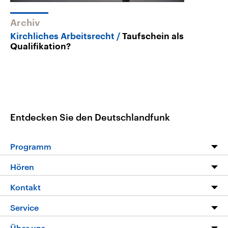
Archiv
Kirchliches Arbeitsrecht
Taufschein als
Qualifikation?
Entdecken Sie den Deutschlandfunk
Programm
Programm
Hören
Alle Sendungen
Livestream
Kontakt
Die Nachrichten
Audios
Hörerservice
Service
Nachrichtenleicht
Podcasts
Social Media
FAQ
Über uns