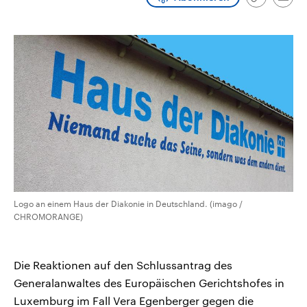
Link
Emai
CDU, SPD und FDP regiert.-
aktuelle Weltgeschehen.
kopieren/te
Umfragen, Prognosen,
Wahlprogramme, aktuelle Berichte
Sendungen
Programm
Podcasts
und Hintergründe zu den Parteien
und Kandidaten der anstehenden
Wahl.
Audio-Archiv
Logo an einem Haus der Diakonie in Deutschland. (imago /
CHROMORANGE)
Die Reaktionen auf den Schlussantrag des
Generalanwaltes des Europäischen Gerichtshofes in
Luxemburg im Fall Vera Egenberger gegen die