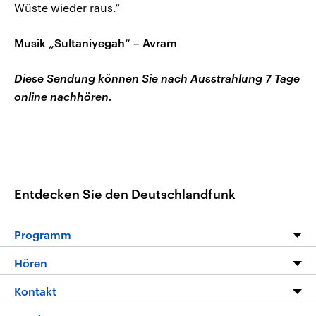
Wüste wieder raus.“
Musik „Sultaniyegah“ – Avram
Diese Sendung können Sie nach Ausstrahlung 7 Tage
online nachhören.
Entdecken Sie den Deutschlandfunk
Programm
Programm
Hören
Alle Sendungen
Livestream
Kontakt
Die Nachrichten
Audios
Hörerservice