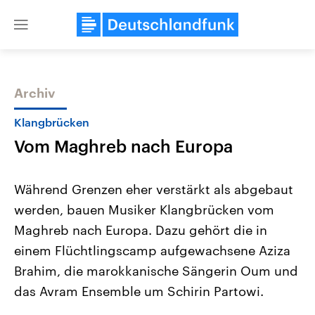
Close
menu
Archiv
Themen
Klangbrücken
Vom Maghreb nach Europa
Während Grenzen eher verstärkt als abgebaut
werden, bauen Musiker Klangbrücken vom
Maghreb nach Europa. Dazu gehört die in
Landtagswahl Sachsen-Anhalt
USA
einem Flüchtlingscamp aufgewachsene Aziza
2026
Aktuelle Beiträge, Analys
Alle Informationen
Brahim, die marokkanische Sängerin Oum und
Hintergründe
Sachsen-Anhalt wählt am 6.
Wirtschaftlich und militäri
das Avram Ensemble um Schirin Partowi.
September 2026 einen neuen
gehören die Vereinigten S
Landtag. Seit 2021 wird das
den mächtigsten Ländern 
Bundesland von einer Koalition aus
mit großem Einfluss auf d