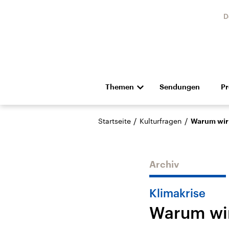
D
Themen
Sendungen
P
Die Nachrichten
Politik
/
/
Startseite
Kulturfragen
Warum wir
Hörspiel und Feature
Musik
Archiv
Klimakrise
Warum wir
Landtagswahl Sachsen-
USA
Anhalt 2026
Aktuel