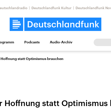
eutschlandradio
Deutschlandfunk Kultur
Deutschlandfunk No
rogramm
Podcasts
Audio-Archiv
Wirtschaft
Wissen
Kultur
Europa
Gesellschaf
 Hoffnung statt Optimismus brauchen
 Hoffnung statt Optimismus
Nahostkonflikt
Iran
le Beiträge,
Aktuelle Lage und
Aktuelle Lage und