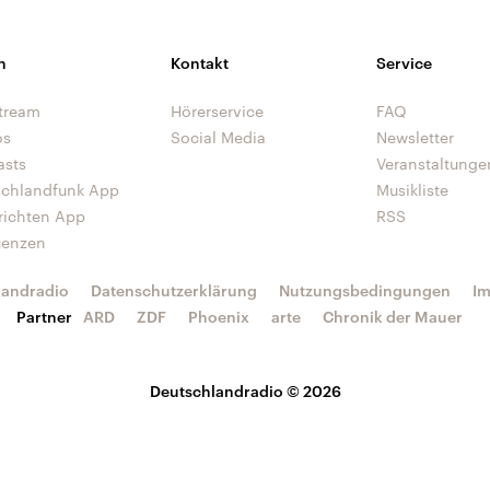
n
Kontakt
Service
tream
Hörerservice
FAQ
os
Social Media
Newsletter
asts
Veranstaltunge
schlandfunk App
Musikliste
richten App
RSS
uenzen
landradio
Datenschutzerklärung
Nutzungsbedingungen
I
Partner
ARD
ZDF
Phoenix
arte
Chronik der Mauer
Deutschlandradio © 2026