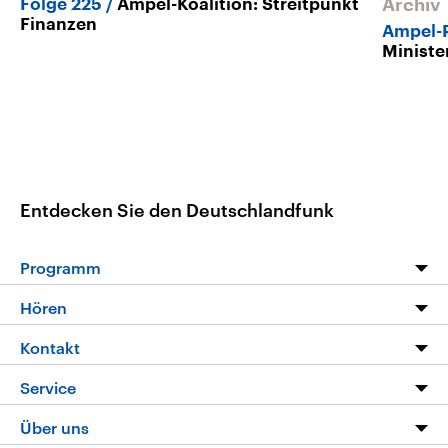
Folge 225
Ampel-Koalition: Streitpunkt
Archiv
Finanzen
Ampel-
Minist
Entdecken Sie den Deutschlandfunk
Programm
Programm
Hören
Alle Sendungen
Livestream
Kontakt
Die Nachrichten
Audios
Hörerservice
Service
Nachrichtenleicht
Podcasts
Social Media
FAQ
Über uns
Neue Beiträge auf dlf.de
Deutschlandfunk App