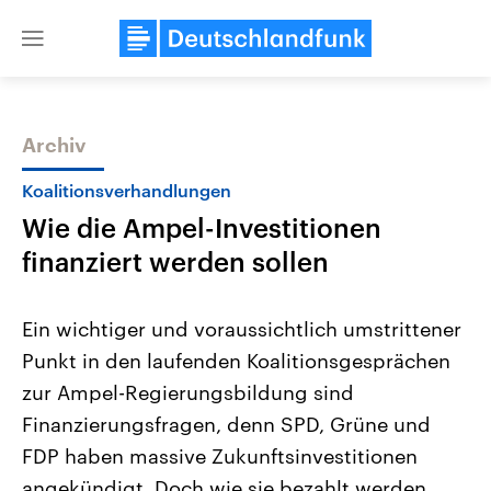
Close
menu
Archiv
Themen
Koalitionsverhandlungen
Wie die Ampel-Investitionen
finanziert werden sollen
Ein wichtiger und voraussichtlich umstrittener
Punkt in den laufenden Koalitionsgesprächen
Landtagswahl Sachsen-Anhalt
USA
zur Ampel-Regierungsbildung sind
2026
Aktuelle Beiträge, Analys
Alle Informationen
Hintergründe
Finanzierungsfragen, denn SPD, Grüne und
Sachsen-Anhalt wählt am 6.
Wirtschaftlich und militäri
September 2026 einen neuen
gehören die Vereinigten S
FDP haben massive Zukunftsinvestitionen
Landtag. Seit 2021 wird das
den mächtigsten Ländern 
angekündigt. Doch wie sie bezahlt werden
Bundesland von einer Koalition aus
mit großem Einfluss auf d