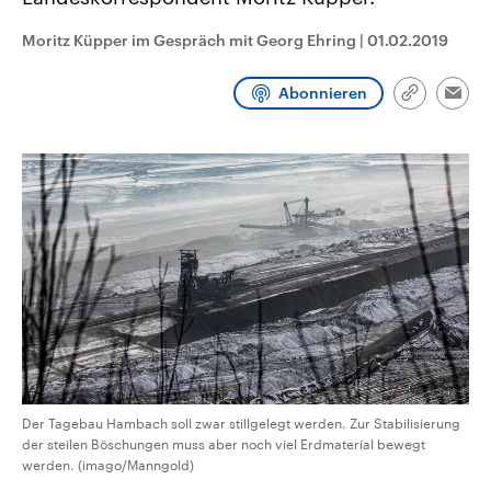
CDU, SPD und FDP regiert.-
aktuelle Weltgeschehen.
Umfragen, Prognosen,
Moritz Küpper im Gespräch mit Georg Ehring
|
01.02.2019
Wahlprogramme, aktuelle Berichte
Sendungen
Programm
Podcasts
und Hintergründe zu den Parteien
und Kandidaten der anstehenden
Abonnieren
Wahl.
Link
Emai
kopieren/te
Audio-Archiv
Der Tagebau Hambach soll zwar stillgelegt werden. Zur Stabilisierung
der steilen Böschungen muss aber noch viel Erdmaterial bewegt
werden. (imago/Manngold)