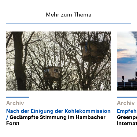
Mehr zum Thema
Archiv
Archiv
Nach der Einigung der Kohlekommission
Empfeh
Gedämpfte Stimmung im Hambacher
Greenpe
Forst
interna