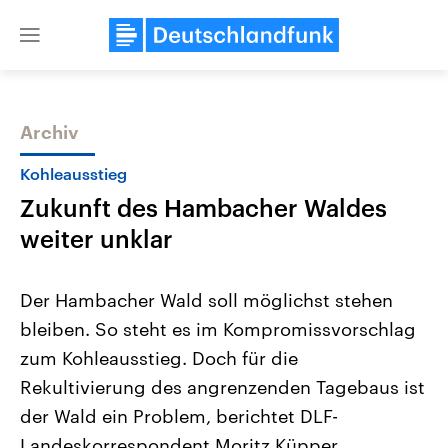
Close
menu
Archiv
Themen
Kohleausstieg
Zukunft des Hambacher Waldes
weiter unklar
Der Hambacher Wald soll möglichst stehen
bleiben. So steht es im Kompromissvorschlag
Landtagswahl Sachsen-Anhalt
USA
zum Kohleausstieg. Doch für die
2026
Aktuelle Beiträge, Analys
Alle Informationen
Hintergründe
Rekultivierung des angrenzenden Tagebaus ist
Sachsen-Anhalt wählt am 6.
Wirtschaftlich und militäri
September 2026 einen neuen
gehören die Vereinigten S
der Wald ein Problem, berichtet DLF-
Landtag. Seit 2021 wird das
den mächtigsten Ländern 
Landeskorrespondent Moritz Küpper.
Bundesland von einer Koalition aus
mit großem Einfluss auf d